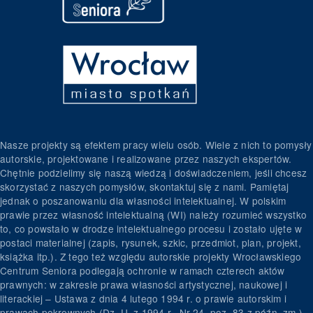
Nasze projekty są efektem pracy wielu osób. Wiele z nich to pomysły
autorskie, projektowane i realizowane przez naszych ekspertów.
Chętnie podzielimy się naszą wiedzą i doświadczeniem, jeśli chcesz
skorzystać z naszych pomysłów, skontaktuj się z nami. Pamiętaj
jednak o poszanowaniu dla własności intelektualnej. W polskim
prawie przez własność intelektualną (WI) należy rozumieć wszystko
to, co powstało w drodze intelektualnego procesu i zostało ujęte w
postaci materialnej (zapis, rysunek, szkic, przedmiot, plan, projekt,
książka itp.). Z tego też względu autorskie projekty Wrocławskiego
Centrum Seniora podlegają ochronie w ramach czterech aktów
prawnych: w zakresie prawa własności artystycznej, naukowej i
literackiej – Ustawa z dnia 4 lutego 1994 r. o prawie autorskim i
prawach pokrewnych (Dz. U. z 1994 r., Nr 24, poz. 83 z późn. zm.)