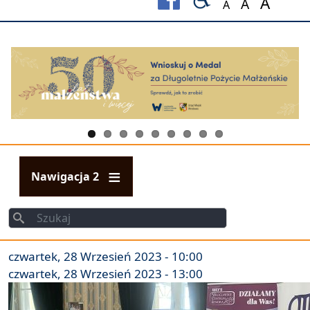
A
A
A
Set font size to
Set font s
Set fo
Nawigacja 2
Szukaj
Szukaj
czwartek, 28 Wrzesień 2023 - 10:00
czwartek, 28 Wrzesień 2023 - 13:00