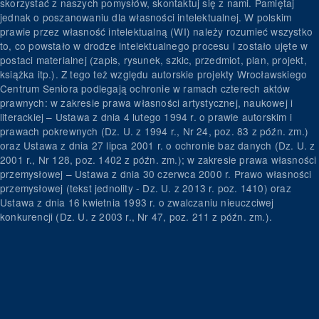
skorzystać z naszych pomysłów, skontaktuj się z nami. Pamiętaj
jednak o poszanowaniu dla własności intelektualnej. W polskim
prawie przez własność intelektualną (WI) należy rozumieć wszystko
to, co powstało w drodze intelektualnego procesu i zostało ujęte w
postaci materialnej (zapis, rysunek, szkic, przedmiot, plan, projekt,
książka itp.). Z tego też względu autorskie projekty Wrocławskiego
Centrum Seniora podlegają ochronie w ramach czterech aktów
prawnych: w zakresie prawa własności artystycznej, naukowej i
literackiej – Ustawa z dnia 4 lutego 1994 r. o prawie autorskim i
prawach pokrewnych (Dz. U. z 1994 r., Nr 24, poz. 83 z późn. zm.)
oraz Ustawa z dnia 27 lipca 2001 r. o ochronie baz danych (Dz. U. z
2001 r., Nr 128, poz. 1402 z późn. zm.); w zakresie prawa własności
przemysłowej – Ustawa z dnia 30 czerwca 2000 r. Prawo własności
przemysłowej (tekst jednolity - Dz. U. z 2013 r. poz. 1410) oraz
Ustawa z dnia 16 kwietnia 1993 r. o zwalczaniu nieuczciwej
konkurencji (Dz. U. z 2003 r., Nr 47, poz. 211 z późn. zm.).