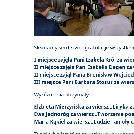
Składamy serdeczne gratulacje wszystkim
I miejsce zajęła Pani Izabela Król za w
II miejsce zajęła Pani Izabella Degen z
II miejsce zajął Pana Bronisław Wojci
III miejsce Pani Barbara Stosur za wier
Wyróżnienia otrzymały:
Elżbieta Mierzyńska za wiersz „Liryka 
Ewa Jednoróg za wiersz „Tworzenie poe
Maria Kąkiel za wiersz „Ludzie i anioły
Zwycięskie i wyróżnione wiersze były prz