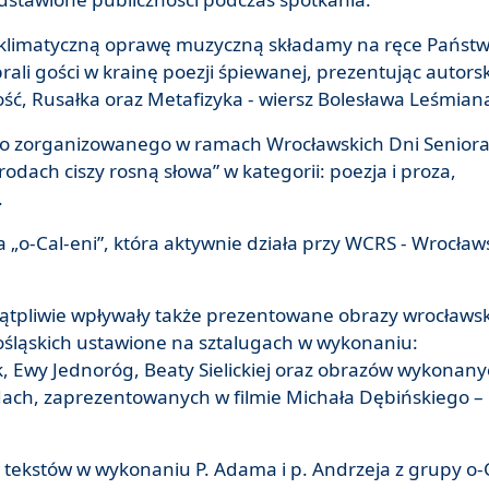
 klimatyczną oprawę muzyczną składamy na ręce Państ
brali gości w krainę poezji śpiewanej, prezentując autors
ć, Rusałka oraz Metafizyka - wiersz Bolesława Leśmian
iego zorganizowanego w ramach Wrocławskich Dni Seniora
dach ciszy rosną słowa” w kategorii: poezja i proza,
.
a „o-Cal-eni”, która aktywnie działa przy WCRS - Wrocła
wątpliwie wpływały także prezentowane obrazy wrocławs
ośląskich ustawione na sztalugach w wykonaniu:
 Ewy Jednoróg, Beaty Sielickiej oraz obrazów wykonany
ch, zaprezentowanych w filmie Michała Dębińskiego –
 tekstów w wykonaniu P. Adama i p. Andrzeja z grupy o-