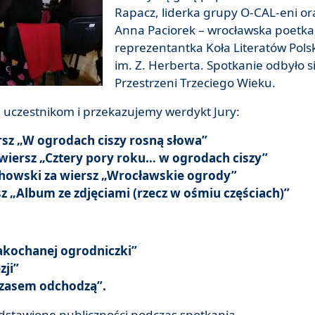
Rapacz, liderka grupy O-CAL-eni or
Anna Paciorek – wrocławska poetka
reprezentantka Koła Literatów Pols
im. Z. Herberta. Spotkanie odbyło s
Przestrzeni Trzeciego Wieku.
 uczestnikom i przekazujemy werdykt Jury:
iersz „W ogrodach ciszy rosną słowa”
a wiersz „Cztery pory roku… w ogrodach ciszy”
echowski za wiersz „Wrocławskie ogrody”
sz „Album ze zdjęciami (rzecz w ośmiu częściach)”
zakochanej ogrodniczki”
zji”
 czasem odchodzą”.
edstawione publiczności podczas spotkania.