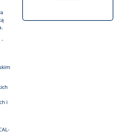
wa
ką
a.
 -
wskim
kich
ch i
CAL-