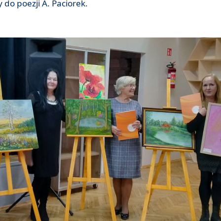
do poezji A. Paciorek.