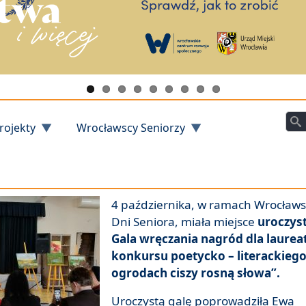
Szu
rojekty
Wrocławscy Seniorzy
4 października, w ramach Wrocławs
Dni Seniora, miała miejsce
uroczys
Gala wręczania nagród dla laure
konkursu poetycko – literackieg
ogrodach ciszy rosną słowa”.
Uroczystą galę poprowadziła Ewa