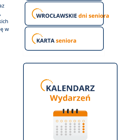
az
,
kich
ię w