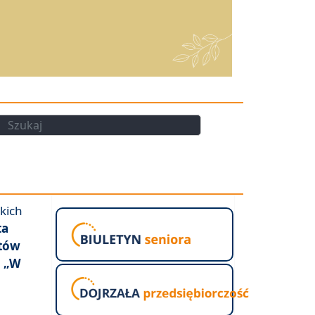
kaj
Szukaj
kich
ta
atów
o „W