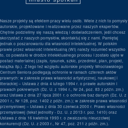
Nasze projekty są efektem pracy wielu osób. Wiele z nich to pomysły
autorskie, projektowane i realizowane przez naszych ekspertów.
Chętnie podzielimy się naszą wiedzą i doświadczeniem, jeśli chcesz
skorzystać z naszych pomysłów, skontaktuj się z nami. Pamiętaj
jednak o poszanowaniu dla własności intelektualnej. W polskim
prawie przez własność intelektualną (WI) należy rozumieć wszystko
to, co powstało w drodze intelektualnego procesu i zostało ujęte w
postaci materialnej (zapis, rysunek, szkic, przedmiot, plan, projekt,
książka itp.). Z tego też względu autorskie projekty Wrocławskiego
Centrum Seniora podlegają ochronie w ramach czterech aktów
prawnych: w zakresie prawa własności artystycznej, naukowej i
literackiej – Ustawa z dnia 4 lutego 1994 r. o prawie autorskim i
prawach pokrewnych (Dz. U. z 1994 r., Nr 24, poz. 83 z późn. zm.)
oraz Ustawa z dnia 27 lipca 2001 r. o ochronie baz danych (Dz. U. z
2001 r., Nr 128, poz. 1402 z późn. zm.); w zakresie prawa własności
przemysłowej – Ustawa z dnia 30 czerwca 2000 r. Prawo własności
przemysłowej (tekst jednolity - Dz. U. z 2013 r. poz. 1410) oraz
Ustawa z dnia 16 kwietnia 1993 r. o zwalczaniu nieuczciwej
konkurencji (Dz. U. z 2003 r., Nr 47, poz. 211 z późn. zm.).