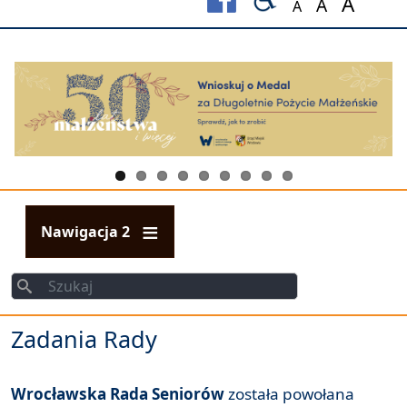
A
A
A
Set font size to
Set font s
Set fo
Nawigacja 2
Szukaj
Szukaj
Zadania Rady
Wrocławska Rada Seniorów
została powołana