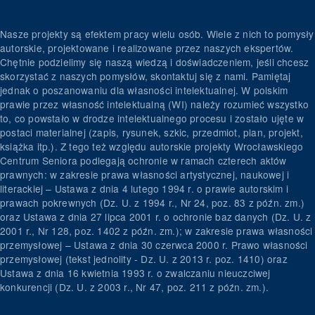
Nasze projekty są efektem pracy wielu osób. Wiele z nich to pomysły
autorskie, projektowane i realizowane przez naszych ekspertów.
Chętnie podzielimy się naszą wiedzą i doświadczeniem, jeśli chcesz
skorzystać z naszych pomysłów, skontaktuj się z nami. Pamiętaj
jednak o poszanowaniu dla własności intelektualnej. W polskim
prawie przez własność intelektualną (WI) należy rozumieć wszystko
to, co powstało w drodze intelektualnego procesu i zostało ujęte w
postaci materialnej (zapis, rysunek, szkic, przedmiot, plan, projekt,
książka itp.). Z tego też względu autorskie projekty Wrocławskiego
Centrum Seniora podlegają ochronie w ramach czterech aktów
prawnych: w zakresie prawa własności artystycznej, naukowej i
literackiej – Ustawa z dnia 4 lutego 1994 r. o prawie autorskim i
prawach pokrewnych (Dz. U. z 1994 r., Nr 24, poz. 83 z późn. zm.)
oraz Ustawa z dnia 27 lipca 2001 r. o ochronie baz danych (Dz. U. z
2001 r., Nr 128, poz. 1402 z późn. zm.); w zakresie prawa własności
przemysłowej – Ustawa z dnia 30 czerwca 2000 r. Prawo własności
przemysłowej (tekst jednolity - Dz. U. z 2013 r. poz. 1410) oraz
Ustawa z dnia 16 kwietnia 1993 r. o zwalczaniu nieuczciwej
konkurencji (Dz. U. z 2003 r., Nr 47, poz. 211 z późn. zm.).