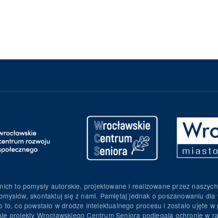
nich to pomysły autorskie, projektowane i realizowane przez naszych
omysłów, skontaktuj się z nami. Pamiętaj jednak o poszanowaniu dla 
to, co powstało w drodze intelektualnego procesu i zostało ujęte w p
torskie projekty Wrocławskiego Centrum Seniora podlegają ochronie w