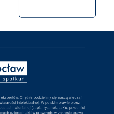
 ekspertów. Chętnie podzielimy się naszą wiedzą i
własności intelektualnej. W polskim prawie przez
ostaci materialnej (zapis, rysunek, szkic, przedmiot,
 ramach czterech aktów prawnych: w zakresie prawa