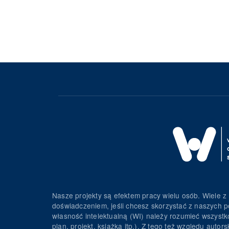
Nasze projekty są efektem pracy wielu osób. Wiele z 
doświadczeniem, jeśli chcesz skorzystać z naszych p
własność intelektualną (WI) należy rozumieć wszystko 
plan, projekt, książka itp.). Z tego też względu au