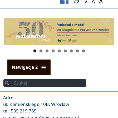
A
A
A
Set font size to
Set font s
Set fo
Nawigacja 2
Szukaj
Szukaj
Adres:
ul. Kamieńskiego 10B, Wrocław
tel. 535 219 785
e-mail: zycinaczej@zycinaczej.org.pl