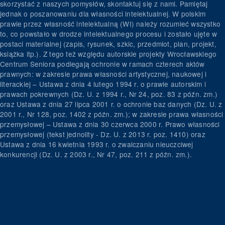
skorzystać z naszych pomysłów, skontaktuj się z nami. Pamiętaj
jednak o poszanowaniu dla własności intelektualnej. W polskim
prawie przez własność intelektualną (WI) należy rozumieć wszystko
to, co powstało w drodze intelektualnego procesu i zostało ujęte w
postaci materialnej (zapis, rysunek, szkic, przedmiot, plan, projekt,
książka itp.). Z tego też względu autorskie projekty Wrocławskiego
Centrum Seniora podlegają ochronie w ramach czterech aktów
prawnych: w zakresie prawa własności artystycznej, naukowej i
literackiej – Ustawa z dnia 4 lutego 1994 r. o prawie autorskim i
prawach pokrewnych (Dz. U. z 1994 r., Nr 24, poz. 83 z późn. zm.)
oraz Ustawa z dnia 27 lipca 2001 r. o ochronie baz danych (Dz. U. z
2001 r., Nr 128, poz. 1402 z późn. zm.); w zakresie prawa własności
przemysłowej – Ustawa z dnia 30 czerwca 2000 r. Prawo własności
przemysłowej (tekst jednolity - Dz. U. z 2013 r. poz. 1410) oraz
Ustawa z dnia 16 kwietnia 1993 r. o zwalczaniu nieuczciwej
konkurencji (Dz. U. z 2003 r., Nr 47, poz. 211 z późn. zm.).