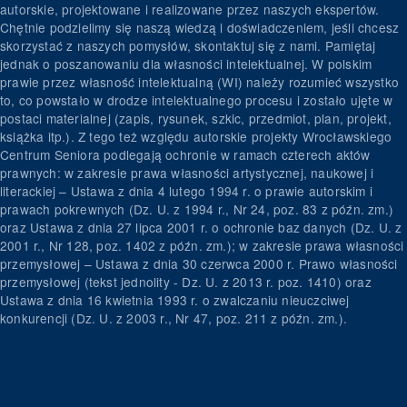
autorskie, projektowane i realizowane przez naszych ekspertów.
Chętnie podzielimy się naszą wiedzą i doświadczeniem, jeśli chcesz
skorzystać z naszych pomysłów, skontaktuj się z nami. Pamiętaj
jednak o poszanowaniu dla własności intelektualnej. W polskim
prawie przez własność intelektualną (WI) należy rozumieć wszystko
to, co powstało w drodze intelektualnego procesu i zostało ujęte w
postaci materialnej (zapis, rysunek, szkic, przedmiot, plan, projekt,
książka itp.). Z tego też względu autorskie projekty Wrocławskiego
Centrum Seniora podlegają ochronie w ramach czterech aktów
prawnych: w zakresie prawa własności artystycznej, naukowej i
literackiej – Ustawa z dnia 4 lutego 1994 r. o prawie autorskim i
prawach pokrewnych (Dz. U. z 1994 r., Nr 24, poz. 83 z późn. zm.)
oraz Ustawa z dnia 27 lipca 2001 r. o ochronie baz danych (Dz. U. z
2001 r., Nr 128, poz. 1402 z późn. zm.); w zakresie prawa własności
przemysłowej – Ustawa z dnia 30 czerwca 2000 r. Prawo własności
przemysłowej (tekst jednolity - Dz. U. z 2013 r. poz. 1410) oraz
Ustawa z dnia 16 kwietnia 1993 r. o zwalczaniu nieuczciwej
konkurencji (Dz. U. z 2003 r., Nr 47, poz. 211 z późn. zm.).