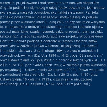
autorskie, projektowane i realizowane przez naszych ekspertów.
Chętnie podzielimy się naszą wiedzą i doświadczeniem, jeśli chcesz
skorzystać z naszych pomysłów, skontaktuj się z nami. Pamiętaj
jednak o poszanowaniu dla własności intelektualnej. W polskim
prawie przez własność intelektualną (WI) należy rozumieć wszystko
to, co powstało w drodze intelektualnego procesu i zostało ujęte w
postaci materialnej (zapis, rysunek, szkic, przedmiot, plan, projekt,
książka itp.). Z tego też względu autorskie projekty Wrocławskiego
Centrum Seniora podlegają ochronie w ramach czterech aktów
prawnych: w zakresie prawa własności artystycznej, naukowej i
literackiej – Ustawa z dnia 4 lutego 1994 r. o prawie autorskim i
prawach pokrewnych (Dz. U. z 1994 r., Nr 24, poz. 83 z późn. zm.)
oraz Ustawa z dnia 27 lipca 2001 r. o ochronie baz danych (Dz. U. z
2001 r., Nr 128, poz. 1402 z późn. zm.); w zakresie prawa własności
przemysłowej – Ustawa z dnia 30 czerwca 2000 r. Prawo własności
przemysłowej (tekst jednolity - Dz. U. z 2013 r. poz. 1410) oraz
Ustawa z dnia 16 kwietnia 1993 r. o zwalczaniu nieuczciwej
konkurencji (Dz. U. z 2003 r., Nr 47, poz. 211 z późn. zm.).