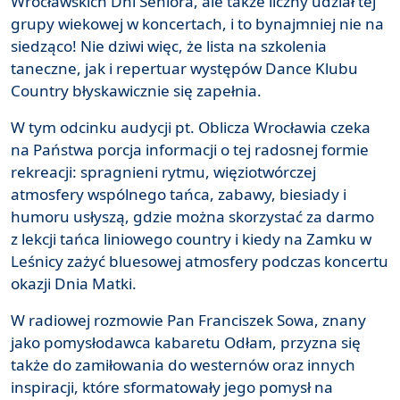
Wrocławskich Dni Seniora, ale także liczny udział tej
grupy wiekowej w koncertach, i to bynajmniej nie na
siedząco! Nie dziwi więc, że lista na szkolenia
taneczne, jak i repertuar występów Dance Klubu
Country błyskawicznie się zapełnia.
W tym odcinku audycji pt. Oblicza Wrocławia czeka
na Państwa porcja informacji o tej radosnej formie
rekreacji: spragnieni rytmu, więziotwórczej
atmosfery wspólnego tańca, zabawy, biesiady i
humoru usłyszą, gdzie można skorzystać za darmo
z lekcji tańca liniowego country i kiedy na Zamku w
Leśnicy zażyć bluesowej atmosfery podczas koncertu
okazji Dnia Matki.
W radiowej rozmowie Pan Franciszek Sowa, znany
jako pomysłodawca kabaretu Odłam, przyzna się
także do zamiłowania do westernów oraz innych
inspiracji, które sformatowały jego pomysł na