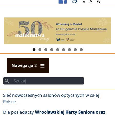
A
A
A
Set font size to
Set font s
Set fo
Nawigacja 2
Szukaj
Szukaj
Sieć nowoczesnych salonów optycznych w całej
Polsce.
Dla posiadaczy
Wrocławskiej Karty Seniora oraz