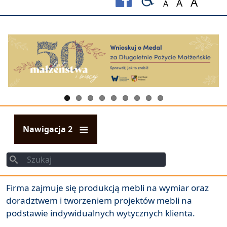
A
A
A
Set font size to
Set font s
Set fo
Nawigacja 2
Szukaj
Szukaj
Firma zajmuje się produkcją mebli na wymiar oraz
doradztwem i tworzeniem projektów mebli na
podstawie indywidualnych wytycznych klienta.