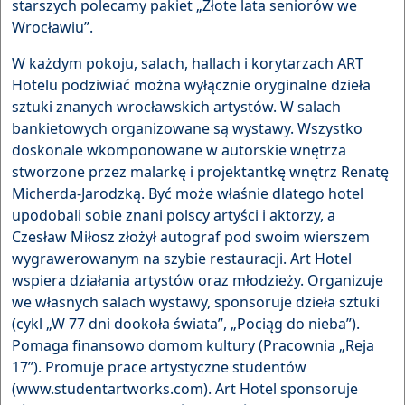
starszych polecamy pakiet „Złote lata seniorów we
Wrocławiu”.
W każdym pokoju, salach, hallach i korytarzach ART
Hotelu podziwiać można wyłącznie oryginalne dzieła
sztuki znanych wrocławskich artystów. W salach
bankietowych organizowane są wystawy. Wszystko
doskonale wkomponowane w autorskie wnętrza
stworzone przez malarkę i projektantkę wnętrz Renatę
Micherda-Jarodzką. Być może właśnie dlatego hotel
upodobali sobie znani polscy artyści i aktorzy, a
Czesław Miłosz złożył autograf pod swoim wierszem
wygrawerowanym na szybie restauracji. Art Hotel
wspiera działania artystów oraz młodzieży. Organizuje
we własnych salach wystawy, sponsoruje dzieła sztuki
(cykl „W 77 dni dookoła świata”, „Pociąg do nieba”).
Pomaga finansowo domom kultury (Pracownia „Reja
17”). Promuje prace artystyczne studentów
(www.studentartworks.com). Art Hotel sponsoruje