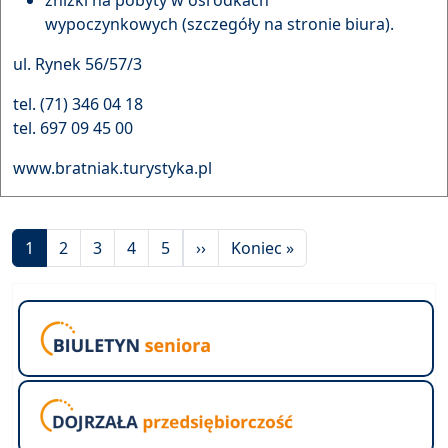
wypoczynkowych (szczegóły na stronie biura).
ul. Rynek 56/57/3
tel. (71) 346 04 18
tel. 697 09 45 00
www.bratniak.turystyka.pl
Stronicowanie
Następna strona
Ostatnia strona
1
2
3
4
5
››
Koniec »