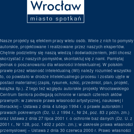
Nasze projekty są efektem pracy wielu osób. Wiele z nich to pomysły
autorskie, projektowane i realizowane przez naszych ekspertów.
Chętnie podzielimy się naszą wiedzą i doświadczeniem, jeśli chcesz
skorzystać z naszych pomysłów, skontaktuj się z nami. Pamiętaj
jednak o poszanowaniu dla własności intelektualnej. W polskim
prawie przez własność intelektualną (WI) należy rozumieć wszystko
to, co powstało w drodze intelektualnego procesu i zostało ujęte w
postaci materialnej (zapis, rysunek, szkic, przedmiot, plan, projekt,
książka itp.). Z tego też względu autorskie projekty Wrocławskiego
Centrum Seniora podlegają ochronie w ramach czterech aktów
prawnych: w zakresie prawa własności artystycznej, naukowej i
literackiej – Ustawa z dnia 4 lutego 1994 r. o prawie autorskim i
prawach pokrewnych (Dz. U. z 1994 r., Nr 24, poz. 83 z późn. zm.)
oraz Ustawa z dnia 27 lipca 2001 r. o ochronie baz danych (Dz. U. z
2001 r., Nr 128, poz. 1402 z późn. zm.); w zakresie prawa własności
przemysłowej – Ustawa z dnia 30 czerwca 2000 r. Prawo własności