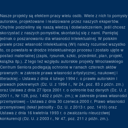
Nasze projekty są efektem pracy wielu osób. Wiele z nich to pomysły
autorskie, projektowane i realizowane przez naszych ekspertów.
Chętnie podzielimy się naszą wiedzą i doświadczeniem, jeśli chcesz
skorzystać z naszych pomysłów, skontaktuj się z nami. Pamiętaj
jednak o poszanowaniu dla własności intelektualnej. W polskim
prawie przez własność intelektualną (WI) należy rozumieć wszystko
to, co powstało w drodze intelektualnego procesu i zostało ujęte w
postaci materialnej (zapis, rysunek, szkic, przedmiot, plan, projekt,
książka itp.). Z tego też względu autorskie projekty Wrocławskiego
Centrum Seniora podlegają ochronie w ramach czterech aktów
prawnych: w zakresie prawa własności artystycznej, naukowej i
literackiej – Ustawa z dnia 4 lutego 1994 r. o prawie autorskim i
prawach pokrewnych (Dz. U. z 1994 r., Nr 24, poz. 83 z późn. zm.)
oraz Ustawa z dnia 27 lipca 2001 r. o ochronie baz danych (Dz. U. z
2001 r., Nr 128, poz. 1402 z późn. zm.); w zakresie prawa własności
przemysłowej – Ustawa z dnia 30 czerwca 2000 r. Prawo własności
przemysłowej (tekst jednolity - Dz. U. z 2013 r. poz. 1410) oraz
Ustawa z dnia 16 kwietnia 1993 r. o zwalczaniu nieuczciwej
konkurencji (Dz. U. z 2003 r., Nr 47, poz. 211 z późn. zm.).