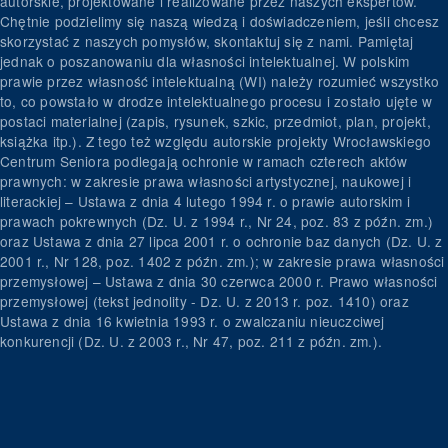
autorskie, projektowane i realizowane przez naszych ekspertów.
Chętnie podzielimy się naszą wiedzą i doświadczeniem, jeśli chcesz
skorzystać z naszych pomysłów, skontaktuj się z nami. Pamiętaj
jednak o poszanowaniu dla własności intelektualnej. W polskim
prawie przez własność intelektualną (WI) należy rozumieć wszystko
to, co powstało w drodze intelektualnego procesu i zostało ujęte w
postaci materialnej (zapis, rysunek, szkic, przedmiot, plan, projekt,
książka itp.). Z tego też względu autorskie projekty Wrocławskiego
Centrum Seniora podlegają ochronie w ramach czterech aktów
prawnych: w zakresie prawa własności artystycznej, naukowej i
literackiej – Ustawa z dnia 4 lutego 1994 r. o prawie autorskim i
prawach pokrewnych (Dz. U. z 1994 r., Nr 24, poz. 83 z późn. zm.)
oraz Ustawa z dnia 27 lipca 2001 r. o ochronie baz danych (Dz. U. z
2001 r., Nr 128, poz. 1402 z późn. zm.); w zakresie prawa własności
przemysłowej – Ustawa z dnia 30 czerwca 2000 r. Prawo własności
przemysłowej (tekst jednolity - Dz. U. z 2013 r. poz. 1410) oraz
Ustawa z dnia 16 kwietnia 1993 r. o zwalczaniu nieuczciwej
konkurencji (Dz. U. z 2003 r., Nr 47, poz. 211 z późn. zm.).