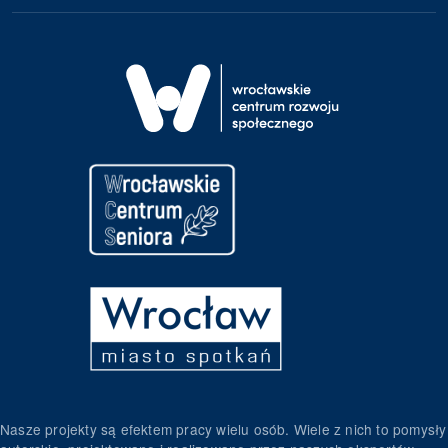
Nasze projekty są efektem pracy wielu osób. Wiele z nich to pomysły