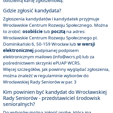
oddzielną kartę zgłoszeniową.
Gdzie zgłosić kandydata?
Zgłoszenia kandydatów i kandydatek przyjmuje
Wrocławskie Centrum Rozwoju Społecznego. Można
to zrobić:
osobiście
lub
pocztą
na adres:
Wrocławskie Centrum Rozwoju Społecznego pl.
Dominikański 6, 50-159 Wrocław lub
w wersji
elektronicznej
podpisanej podpisem
elektronicznym mailowo (info@wcrs.pl) lub za
pośrednictwem skrzynki ePUAP WCRS.
Więcej szczegółów, jak powinny wyglądać zgłoszenia,
można znaleźć w
regulaminie
wyborów do
Wrocławskiej Rady Seniorów w par. 3
Kim powinien być kandydat do Wrocławskiej
Rady Seniorów - przedstawiciel środowisk
senioralnych?
Do wyborów można zgłosić osobę, która ma