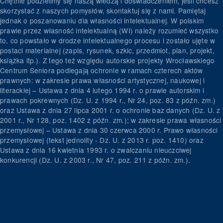
Chętnie podzielimy się naszą wiedzą i doświadczeniem, jeśli chcesz
skorzystać z naszych pomysłów, skontaktuj się z nami. Pamiętaj
jednak o poszanowaniu dla własności intelektualnej. W polskim
prawie przez własność intelektualną (WI) należy rozumieć wszystko
to, co powstało w drodze intelektualnego procesu i zostało ujęte w
postaci materialnej (zapis, rysunek, szkic, przedmiot, plan, projekt,
książka itp.). Z tego też względu autorskie projekty Wrocławskiego
Centrum Seniora podlegają ochronie w ramach czterech aktów
prawnych: w zakresie prawa własności artystycznej, naukowej i
literackiej – Ustawa z dnia 4 lutego 1994 r. o prawie autorskim i
prawach pokrewnych (Dz. U. z 1994 r., Nr 24, poz. 83 z późn. zm.)
oraz Ustawa z dnia 27 lipca 2001 r. o ochronie baz danych (Dz. U. z
2001 r., Nr 128, poz. 1402 z późn. zm.); w zakresie prawa własności
przemysłowej – Ustawa z dnia 30 czerwca 2000 r. Prawo własności
przemysłowej (tekst jednolity - Dz. U. z 2013 r. poz. 1410) oraz
Ustawa z dnia 16 kwietnia 1993 r. o zwalczaniu nieuczciwej
konkurencji (Dz. U. z 2003 r., Nr 47, poz. 211 z późn. zm.).