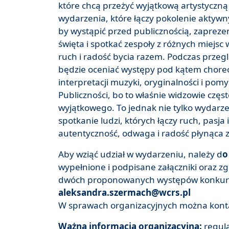
które chcą przeżyć wyjątkową artystyczną 
wydarzenia, które łączy pokolenie aktywnyc
by wystąpić przed publicznością, zaprez
święta i spotkać zespoły z różnych miejsc w
ruch i radość bycia razem. Podczas przeg
będzie oceniać występy pod kątem choreog
interpretacji muzyki, oryginalności i pom
Publiczności, bo to właśnie widzowie częs
wyjątkowego. To jednak nie tylko wydar
spotkanie ludzi, których łączy ruch, pasja
autentyczność, odwaga i radość płynąca z
Aby wziąć udział w wydarzeniu, należy d
o
wypełnione i podpisane załączniki oraz z
dwóch proponowanych występów konkurso
aleksandra.szermach@wcrs.pl
W sprawach organizacyjnych można konta
Ważna informacja organizacyjna:
regula