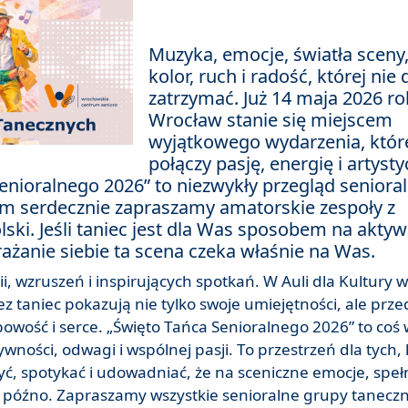
Muzyka, emocje, światła sceny
kolor, ruch i radość, której nie 
zatrzymać. Już 14 maja 2026 r
Wrocław stanie się miejscem
wyjątkowego wydarzenia, któr
połączy pasję, energię i artyst
enioralnego 2026” to niezwykły przegląd seniora
ym serdecznie zapraszamy amatorskie zespoły z
lski. Jeśli taniec jest dla Was sposobem na akty
rażanie siebie ta scena czeka właśnie na Was.
, wzruszeń i inspirujących spotkań. W Auli dla Kultury 
 taniec pokazują nie tylko swoje umiejętności, ale prze
ość i serce. „Święto Tańca Senioralnego 2026” to coś 
wności, odwagi i wspólnej pasji. To przestrzeń dla tych, 
zyć, spotykać i udowadniać, że na sceniczne emocje, speł
a późno. Zapraszamy wszystkie senioralne grupy tanecz