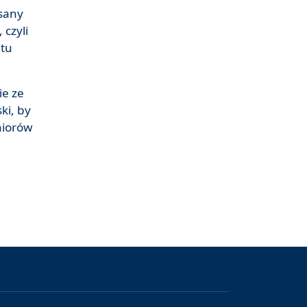
isany
czyli
etu
ie ze
ki, by
niorów