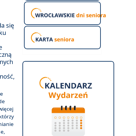
,
da się
oku
e
yczną
lnych
wność,
we
de
więcej
którzy
nianie
ne,