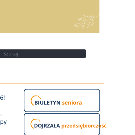
kaj
Szukaj
6!
-
upy