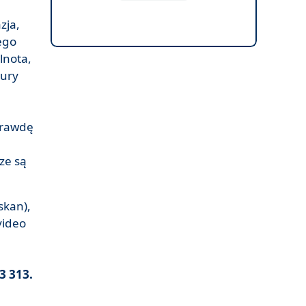
zja,
ego
ólnota,
jury
aprawdę
ze są
skan),
video
3 313.