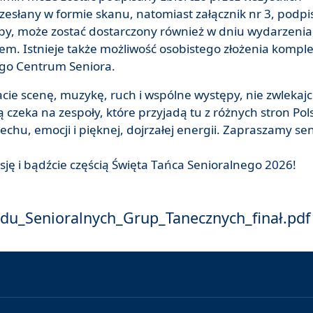
esłany w formie skanu, natomiast załącznik nr 3, podp
y, może zostać dostarczony również w dniu wydarzenia, 
em. Istnieje także możliwość osobistego złożenia kompl
go Centrum Seniora.
acie scenę, muzykę, ruch i wspólne występy, nie zwlekajc
zeka na zespoły, które przyjadą tu z różnych stron Pols
chu, emocji i pięknej, dojrzałej energii. Zapraszamy se
asję i bądźcie częścią Święta Tańca Senioralnego 2026!
du_Senioralnych_Grup_Tanecznych_finał.pdf