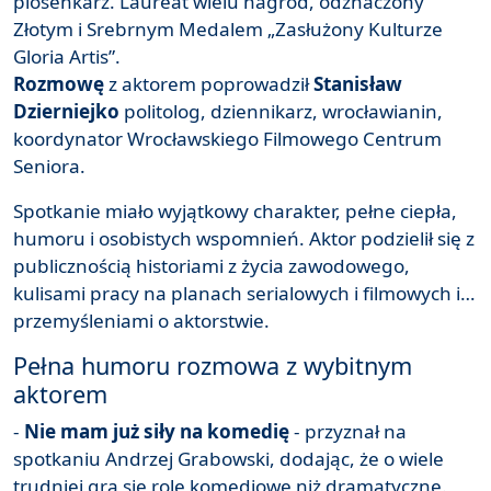
piosenkarz. Laureat wielu nagród, odznaczony
Złotym i Srebrnym Medalem „Zasłużony Kulturze
Gloria Artis”.
Rozmowę
z aktorem poprowadził
Stanisław
Dzierniejko
politolog, dziennikarz, wrocławianin,
koordynator Wrocławskiego Filmowego Centrum
Seniora.
Spotkanie miało wyjątkowy charakter, pełne ciepła,
humoru i osobistych wspomnień. Aktor podzielił się z
publicznością historiami z życia zawodowego,
kulisami pracy na planach serialowych i filmowych i…
przemyśleniami o aktorstwie.
Pełna humoru rozmowa z wybitnym
aktorem
-
Nie mam już siły na komedię
- przyznał na
spotkaniu Andrzej Grabowski, dodając, że o wiele
trudniej gra się role komediowe niż dramatyczne.