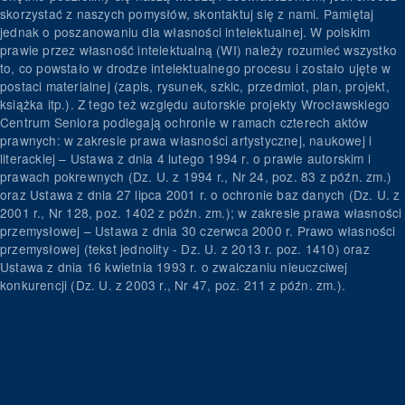
skorzystać z naszych pomysłów, skontaktuj się z nami. Pamiętaj
jednak o poszanowaniu dla własności intelektualnej. W polskim
prawie przez własność intelektualną (WI) należy rozumieć wszystko
to, co powstało w drodze intelektualnego procesu i zostało ujęte w
postaci materialnej (zapis, rysunek, szkic, przedmiot, plan, projekt,
książka itp.). Z tego też względu autorskie projekty Wrocławskiego
Centrum Seniora podlegają ochronie w ramach czterech aktów
prawnych: w zakresie prawa własności artystycznej, naukowej i
literackiej – Ustawa z dnia 4 lutego 1994 r. o prawie autorskim i
prawach pokrewnych (Dz. U. z 1994 r., Nr 24, poz. 83 z późn. zm.)
oraz Ustawa z dnia 27 lipca 2001 r. o ochronie baz danych (Dz. U. z
2001 r., Nr 128, poz. 1402 z późn. zm.); w zakresie prawa własności
przemysłowej – Ustawa z dnia 30 czerwca 2000 r. Prawo własności
przemysłowej (tekst jednolity - Dz. U. z 2013 r. poz. 1410) oraz
Ustawa z dnia 16 kwietnia 1993 r. o zwalczaniu nieuczciwej
konkurencji (Dz. U. z 2003 r., Nr 47, poz. 211 z późn. zm.).