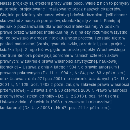
Nasze projekty są efektem pracy wielu osób. Wiele z nich to pomysły
autorskie, projektowane i realizowane przez naszych ekspertów.
Chętnie podzielimy się naszą wiedzą i doświadczeniem, jeśli chcesz
skorzystać z naszych pomysłów, skontaktuj się z nami. Pamiętaj
jednak o poszanowaniu dla własności intelektualnej. W polskim
prawie przez własność intelektualną (WI) należy rozumieć wszystko
to, co powstało w drodze intelektualnego procesu i zostało ujęte w
postaci materialnej (zapis, rysunek, szkic, przedmiot, plan, projekt,
książka itp.). Z tego też względu autorskie projekty Wrocławskiego
Centrum Seniora podlegają ochronie w ramach czterech aktów
prawnych: w zakresie prawa własności artystycznej, naukowej i
literackiej – Ustawa z dnia 4 lutego 1994 r. o prawie autorskim i
prawach pokrewnych (Dz. U. z 1994 r., Nr 24, poz. 83 z późn. zm.)
oraz Ustawa z dnia 27 lipca 2001 r. o ochronie baz danych (Dz. U. z
2001 r., Nr 128, poz. 1402 z późn. zm.); w zakresie prawa własności
przemysłowej – Ustawa z dnia 30 czerwca 2000 r. Prawo własności
przemysłowej (tekst jednolity - Dz. U. z 2013 r. poz. 1410) oraz
Ustawa z dnia 16 kwietnia 1993 r. o zwalczaniu nieuczciwej
konkurencji (Dz. U. z 2003 r., Nr 47, poz. 211 z późn. zm.).