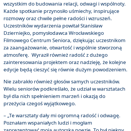
wszystkim do budowania relacji, odwagi i wspólnoty.
Każde spotkanie przynosiło uśmiechy, inspirujące
rozmowy oraz chwile pełne radości i wzruszeń.
Uczestników wydarzenia powitał Stanisław
Dzierniejko, pomysłodawca Wrocławskiego
Filmowego Centrum Seniora, dziękując uczestnikom
za zaangażowanie, otwartość i wspólnie stworzoną
atmosferę. Wyraził również radość z dużego
zainteresowania projektem oraz nadzieję, że kolejne
edycje będą cieszyć się równie dużym powodzeniem.
Nie zabrakło również głosów samych uczestników.
Wielu seniorów podkreślało, że udział w warsztatach
był dla nich spełnieniem marzeń i okazją do
przeżycia czegoś wyjątkowego.
– „Te warsztaty dały mi ogromną radość i odwagę.
Poznałam wspaniałych ludzi i mogłam
zaprezentować moją autorską poezje. To był piękny