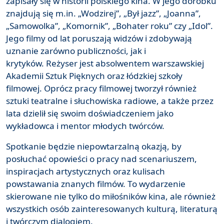
zapisały się w historii polskiego kina. W jego dorobku
znajdują się m.in. „Wodzirej”, „Był jazz”, „Joanna”,
„Samowolka”, „Komornik”, „Bohater roku” czy „Idol”.
Jego filmy od lat poruszają widzów i zdobywają
uznanie zarówno publiczności, jak i
krytyków. Reżyser jest absolwentem warszawskiej
Akademii Sztuk Pięknych oraz łódzkiej szkoły
filmowej. Oprócz pracy filmowej tworzył również
sztuki teatralne i słuchowiska radiowe, a także przez
lata dzielił się swoim doświadczeniem jako
wykładowca i mentor młodych twórców.
Spotkanie będzie niepowtarzalną okazją, by
posłuchać opowieści o pracy nad scenariuszem,
inspiracjach artystycznych oraz kulisach
powstawania znanych filmów. To wydarzenie
skierowane nie tylko do miłośników kina, ale również
wszystkich osób zainteresowanych kulturą, literaturą
i twórczym dialogiem.