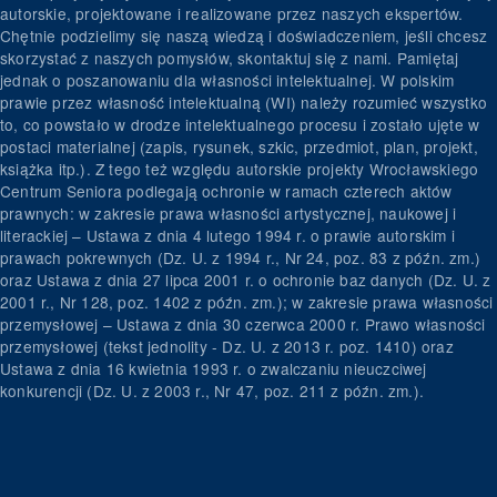
autorskie, projektowane i realizowane przez naszych ekspertów.
Chętnie podzielimy się naszą wiedzą i doświadczeniem, jeśli chcesz
skorzystać z naszych pomysłów, skontaktuj się z nami. Pamiętaj
jednak o poszanowaniu dla własności intelektualnej. W polskim
prawie przez własność intelektualną (WI) należy rozumieć wszystko
to, co powstało w drodze intelektualnego procesu i zostało ujęte w
postaci materialnej (zapis, rysunek, szkic, przedmiot, plan, projekt,
książka itp.). Z tego też względu autorskie projekty Wrocławskiego
Centrum Seniora podlegają ochronie w ramach czterech aktów
prawnych: w zakresie prawa własności artystycznej, naukowej i
literackiej – Ustawa z dnia 4 lutego 1994 r. o prawie autorskim i
prawach pokrewnych (Dz. U. z 1994 r., Nr 24, poz. 83 z późn. zm.)
oraz Ustawa z dnia 27 lipca 2001 r. o ochronie baz danych (Dz. U. z
2001 r., Nr 128, poz. 1402 z późn. zm.); w zakresie prawa własności
przemysłowej – Ustawa z dnia 30 czerwca 2000 r. Prawo własności
przemysłowej (tekst jednolity - Dz. U. z 2013 r. poz. 1410) oraz
Ustawa z dnia 16 kwietnia 1993 r. o zwalczaniu nieuczciwej
konkurencji (Dz. U. z 2003 r., Nr 47, poz. 211 z późn. zm.).