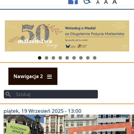
A
A
A
Set font size to
Set font s
Set fo
Nawigacja 2
Szukaj
Szukaj
piątek, 19 Wrzesień 2025 - 13:00