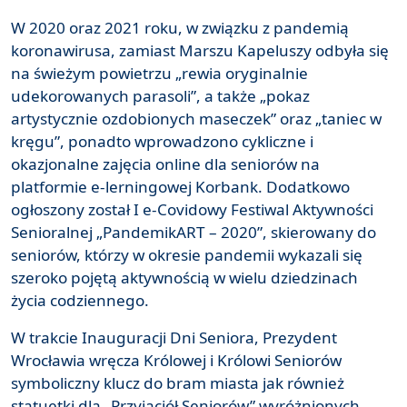
W 2020 oraz 2021 roku, w związku z pandemią
koronawirusa, zamiast Marszu Kapeluszy odbyła się
na świeżym powietrzu „rewia oryginalnie
udekorowanych parasoli”, a także „pokaz
artystycznie ozdobionych maseczek” oraz „taniec w
kręgu”, ponadto wprowadzono cykliczne i
okazjonalne zajęcia online dla seniorów na
platformie e-lerningowej Korbank. Dodatkowo
ogłoszony został I e-Covidowy Festiwal Aktywności
Senioralnej „PandemikART – 2020”, skierowany do
seniorów, którzy w okresie pandemii wykazali się
szeroko pojętą aktywnością w wielu dziedzinach
życia codziennego.
W trakcie Inauguracji Dni Seniora, Prezydent
Wrocławia wręcza Królowej i Królowi Seniorów
symboliczny klucz do bram miasta jak również
statuetki dla „Przyjaciół Seniorów” wyróżnionych