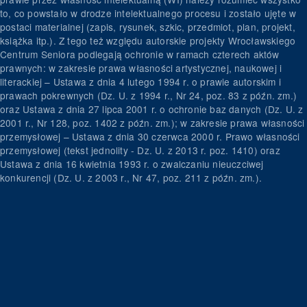
to, co powstało w drodze intelektualnego procesu i zostało ujęte w
postaci materialnej (zapis, rysunek, szkic, przedmiot, plan, projekt,
książka itp.). Z tego też względu autorskie projekty Wrocławskiego
Centrum Seniora podlegają ochronie w ramach czterech aktów
prawnych: w zakresie prawa własności artystycznej, naukowej i
literackiej – Ustawa z dnia 4 lutego 1994 r. o prawie autorskim i
prawach pokrewnych (Dz. U. z 1994 r., Nr 24, poz. 83 z późn. zm.)
oraz Ustawa z dnia 27 lipca 2001 r. o ochronie baz danych (Dz. U. z
2001 r., Nr 128, poz. 1402 z późn. zm.); w zakresie prawa własności
przemysłowej – Ustawa z dnia 30 czerwca 2000 r. Prawo własności
przemysłowej (tekst jednolity - Dz. U. z 2013 r. poz. 1410) oraz
Ustawa z dnia 16 kwietnia 1993 r. o zwalczaniu nieuczciwej
konkurencji (Dz. U. z 2003 r., Nr 47, poz. 211 z późn. zm.).