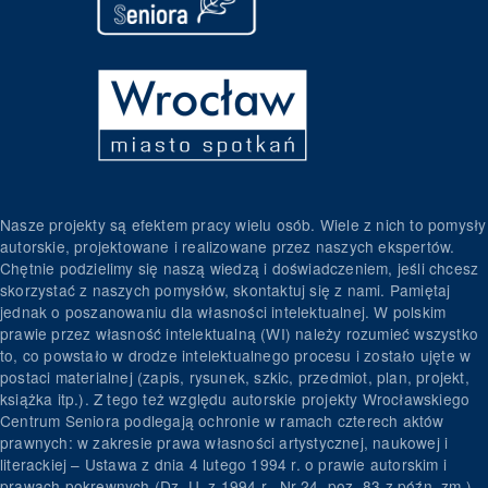
Nasze projekty są efektem pracy wielu osób. Wiele z nich to pomysły
autorskie, projektowane i realizowane przez naszych ekspertów.
Chętnie podzielimy się naszą wiedzą i doświadczeniem, jeśli chcesz
skorzystać z naszych pomysłów, skontaktuj się z nami. Pamiętaj
jednak o poszanowaniu dla własności intelektualnej. W polskim
prawie przez własność intelektualną (WI) należy rozumieć wszystko
to, co powstało w drodze intelektualnego procesu i zostało ujęte w
postaci materialnej (zapis, rysunek, szkic, przedmiot, plan, projekt,
książka itp.). Z tego też względu autorskie projekty Wrocławskiego
Centrum Seniora podlegają ochronie w ramach czterech aktów
prawnych: w zakresie prawa własności artystycznej, naukowej i
literackiej – Ustawa z dnia 4 lutego 1994 r. o prawie autorskim i
prawach pokrewnych (Dz. U. z 1994 r., Nr 24, poz. 83 z późn. zm.)