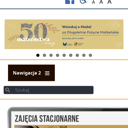
A
A
A
Set font size to
Set font s
Set fo
Nawigacja 2
Szukaj
Szukaj