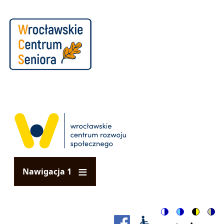
Przejdź do treści
Nawigacja 1
Switch to color
Switch to b
Switch 
Swi