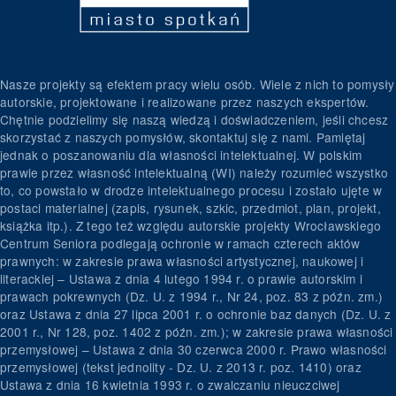
Nasze projekty są efektem pracy wielu osób. Wiele z nich to pomysły
autorskie, projektowane i realizowane przez naszych ekspertów.
Chętnie podzielimy się naszą wiedzą i doświadczeniem, jeśli chcesz
skorzystać z naszych pomysłów, skontaktuj się z nami. Pamiętaj
jednak o poszanowaniu dla własności intelektualnej. W polskim
prawie przez własność intelektualną (WI) należy rozumieć wszystko
to, co powstało w drodze intelektualnego procesu i zostało ujęte w
postaci materialnej (zapis, rysunek, szkic, przedmiot, plan, projekt,
książka itp.). Z tego też względu autorskie projekty Wrocławskiego
Centrum Seniora podlegają ochronie w ramach czterech aktów
prawnych: w zakresie prawa własności artystycznej, naukowej i
literackiej – Ustawa z dnia 4 lutego 1994 r. o prawie autorskim i
prawach pokrewnych (Dz. U. z 1994 r., Nr 24, poz. 83 z późn. zm.)
oraz Ustawa z dnia 27 lipca 2001 r. o ochronie baz danych (Dz. U. z
2001 r., Nr 128, poz. 1402 z późn. zm.); w zakresie prawa własności
przemysłowej – Ustawa z dnia 30 czerwca 2000 r. Prawo własności
przemysłowej (tekst jednolity - Dz. U. z 2013 r. poz. 1410) oraz
Ustawa z dnia 16 kwietnia 1993 r. o zwalczaniu nieuczciwej