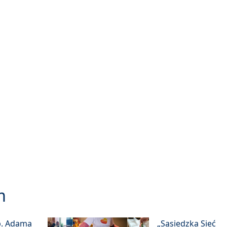
m
p. Adama
„Sąsiedzka Sieć