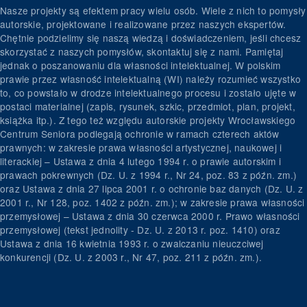
Nasze projekty są efektem pracy wielu osób. Wiele z nich to pomysły
autorskie, projektowane i realizowane przez naszych ekspertów.
Chętnie podzielimy się naszą wiedzą i doświadczeniem, jeśli chcesz
skorzystać z naszych pomysłów, skontaktuj się z nami. Pamiętaj
jednak o poszanowaniu dla własności intelektualnej. W polskim
prawie przez własność intelektualną (WI) należy rozumieć wszystko
to, co powstało w drodze intelektualnego procesu i zostało ujęte w
postaci materialnej (zapis, rysunek, szkic, przedmiot, plan, projekt,
książka itp.). Z tego też względu autorskie projekty Wrocławskiego
Centrum Seniora podlegają ochronie w ramach czterech aktów
prawnych: w zakresie prawa własności artystycznej, naukowej i
literackiej – Ustawa z dnia 4 lutego 1994 r. o prawie autorskim i
prawach pokrewnych (Dz. U. z 1994 r., Nr 24, poz. 83 z późn. zm.)
oraz Ustawa z dnia 27 lipca 2001 r. o ochronie baz danych (Dz. U. z
2001 r., Nr 128, poz. 1402 z późn. zm.); w zakresie prawa własności
przemysłowej – Ustawa z dnia 30 czerwca 2000 r. Prawo własności
przemysłowej (tekst jednolity - Dz. U. z 2013 r. poz. 1410) oraz
Ustawa z dnia 16 kwietnia 1993 r. o zwalczaniu nieuczciwej
konkurencji (Dz. U. z 2003 r., Nr 47, poz. 211 z późn. zm.).