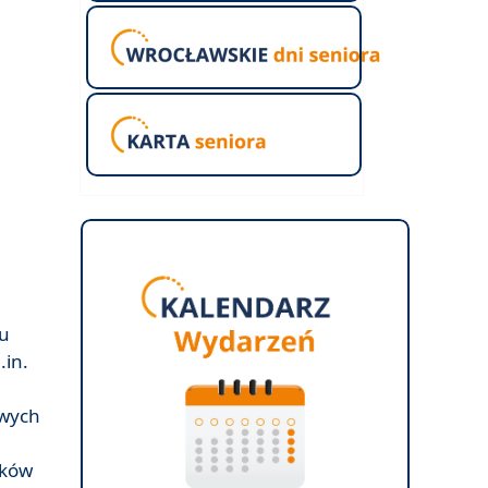
su
.in.
owych
ików