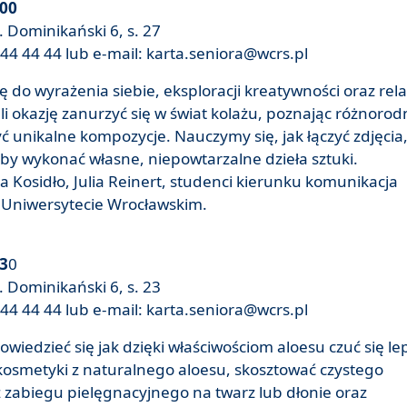
:00
 Dominikański 6, s. 27
44 44 44 lub e-mail: karta.seniora@wcrs.pl
 do wyrażenia siebie, eksploracji kreatywności oraz rel
i okazję zanurzyć się w świat kolażu, poznając różnorod
yć unikalne kompozycje. Nauczymy się, jak łączyć zdjęcia
 aby wykonać własne, niepowtarzalne dzieła sztuki.
 Kosidło, Julia Reinert, studenci kierunku komunikacja
 Uniwersytecie Wrocławskim.
:3
0
 Dominikański 6, s. 23
44 44 44 lub e-mail: karta.seniora@wcrs.pl
iedzieć się jak dzięki właściwościom aloesu czuć się lepi
kosmetyki z naturalnego aloesu, skosztować czystego
z zabiegu pielęgnacyjnego na twarz lub dłonie oraz