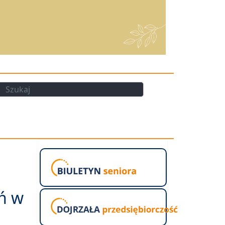
kaj
Szukaj
ń w
m