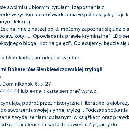
się swoimi ulubionymi tytułami i zapoznania z
zede wszystkim do doświadczenia wspólnoty, jaką daje 
anymi lekturą.
ek na inne z naszej półki, możemy zapoznać się z dzieł
ocław, koty i ... Opowiadania prawie kryminalne", „Do se
leksyjnego bloga „Kot na gałęzi". Obiecujemy, będzie się
 bibliotekarka, autorka opowiadań
mi Bohaterów Sienkiewiczowskiej trylogii
5
 Dominikański 6, s. 27
44 44 44 lub e-mail: karta.seniora@wcrs.pl
cynującą podróż przez historyczne i literackie krajobrazy
do stworzenia swojej słynnej trylogii. Podczas spotkania
zane z wydarzeniami opisanymi w książkach oraz prawd
e odzwierciedlenie na kartach powieści. Zgłębimy tło