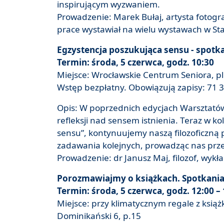
inspirującym wyzwaniem.
Prowadzenie: Marek Bułaj, artysta fotogra
prace wystawiał na wielu wystawach w S
Egzystencja poszukująca sensu - spotka
Termin: środa, 5 czerwca, godz. 10:30
Miejsce: Wrocławskie Centrum Seniora, pl.
Wstęp bezpłatny. Obowiązują zapisy: 71 3
Opis: W poprzednich edycjach Warsztatów f
refleksji nad sensem istnienia. Teraz w k
sensu”, kontynuujemy naszą filozoficzną 
zadawania kolejnych, prowadząc nas przez
Prowadzenie: dr Janusz Maj, filozof, wyk
Porozmawiajmy o książkach. Spotkania 
Termin: środa, 5 czerwca, godz. 12:00 –
Miejsce: przy klimatycznym regale z ksią
Dominikański 6, p.15