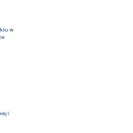
aksu w
ne
,
ej i