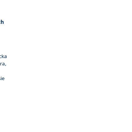
ch
cka
ra,
sie