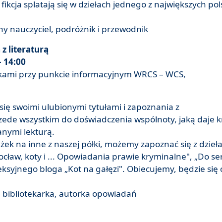
 fikcja splatają się w dziełach jednego z największych pol
y nauczyciel, podróżnik i przewodnik
z literaturą
– 14:00
ążkami przy punkcie informacyjnym WRCS – WCS,
się swoimi ulubionymi tytułami i zapoznania z
zede wszystkim do doświadczenia wspólnoty, jaką daje 
anymi lekturą.
ek na inne z naszej półki, możemy zapoznać się z dzieł
ocław, koty i ... Opowiadania prawie kryminalne", „Do se
leksyjnego bloga „Kot na gałęzi". Obiecujemy, będzie się
 bibliotekarka, autorka opowiadań