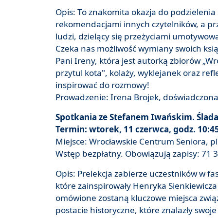
Opis: To znakomita okazja do podzielenia 
rekomendacjami innych czytelników, a pr
ludzi, dzielący się przeżyciami umotywow
Czeka nas możliwość wymiany swoich książ
Pani Ireny, która jest autorką zbiorów „Wr
przytul kota", kolaży, wyklejanek oraz ref
inspirować do rozmowy!
Prowadzenie: Irena Brojek, doświadczona
Spotkania ze Stefanem Iwańskim. Ślada
Termin: wtorek, 11 czerwca, godz. 10:4
Miejsce: Wrocławskie Centrum Seniora, pl.
Wstęp bezpłatny. Obowiązują zapisy: 71 3
Opis: Prelekcja zabierze uczestników w fas
które zainspirowały Henryka Sienkiewicza 
omówione zostaną kluczowe miejsca zwią
postacie historyczne, które znalazły swoj