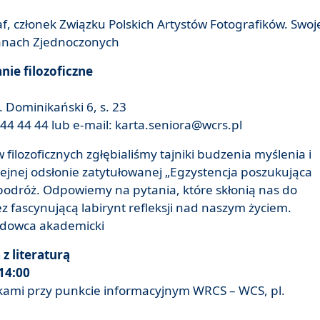
f, członek Związku Polskich Artystów Fotografików. Swoj
tanach Zjednoczonych
nie filozoficzne
 Dominikański 6, s. 23
44 44 44 lub e-mail: karta.seniora@wcrs.pl
ilozoficznych zgłębialiśmy tajniki budzenia myślenia i
olejnej odsłonie zatytułowanej „Egzystencja poszukująca
podróż. Odpowiemy na pytania, które skłonią nas do
 fascynującą labirynt refleksji nad naszym życiem.
ładowca akademicki
z literaturą
 14:00
żkami przy punkcie informacyjnym WRCS – WCS, pl.