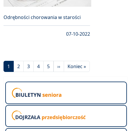
Odrębności chorowania w starości
07-10-2022
Stronicowanie
Następna strona
Ostatnia strona
1
2
3
4
5
››
Koniec »