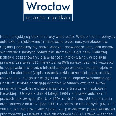
Nasze projekty są efektem pracy wielu osób. Wiele z nich to pomysły
autorskie, projektowane i realizowane przez naszych ekspertów.
Chętnie podzielimy się naszą wiedzą i doświadczeniem, jeśli chcesz
skorzystać z naszych pomysłów, skontaktuj się z nami. Pamiętaj
jednak o poszanowaniu dla własności intelektualnej. W polskim
prawie przez własność intelektualną (WI) należy rozumieć wszystko
to, co powstało w drodze intelektualnego procesu i zostało ujęte w
postaci materialnej (zapis, rysunek, szkic, przedmiot, plan, projekt,
książka itp.). Z tego też względu autorskie projekty Wrocławskiego
Centrum Seniora podlegają ochronie w ramach czterech aktów
prawnych: w zakresie prawa własności artystycznej, naukowej i
literackiej – Ustawa z dnia 4 lutego 1994 r. o prawie autorskim i
prawach pokrewnych (Dz. U. z 1994 r., Nr 24, poz. 83 z późn. zm.)
oraz Ustawa z dnia 27 lipca 2001 r. o ochronie baz danych (Dz. U. z
2001 r., Nr 128, poz. 1402 z późn. zm.); w zakresie prawa własności
przemysłowej – Ustawa z dnia 30 czerwca 2000 r. Prawo własności