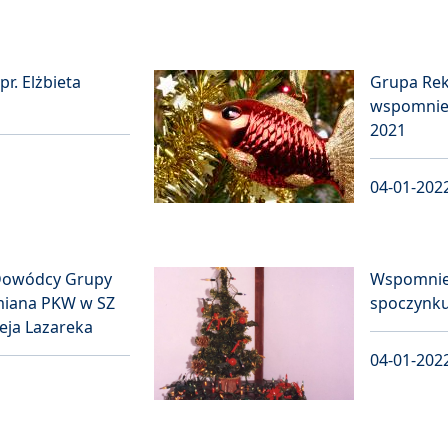
r. Elżbieta
Grupa Rek
wspomnie
2021
04-01-202
Dowódcy Grupy
Wspomnien
miana PKW w SZ
spoczynku
eja Lazareka
04-01-202