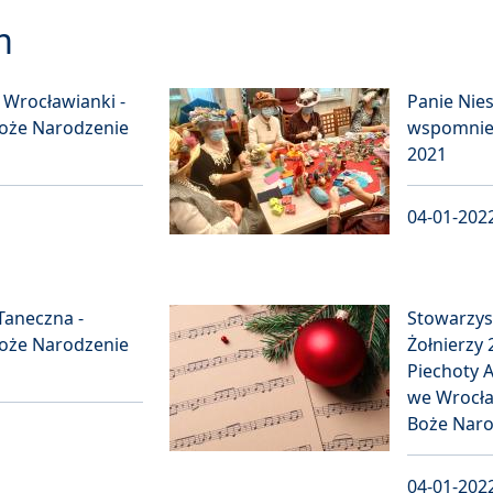
m
Wrocławianki -
Panie Nies
oże Narodzenie
wspomnie
2021
04-01-202
Taneczna -
Stowarzys
oże Narodzenie
Żołnierzy 
Piechoty A
we Wrocła
Boże Naro
04-01-202