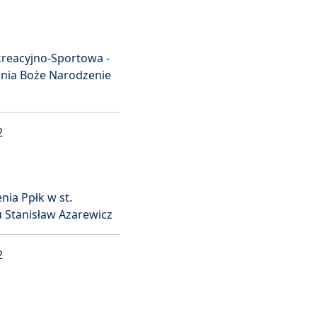
reacyjno-Sportowa -
nia Boże Narodzenie
2
ia Ppłk w st.
 Stanisław Azarewicz
2