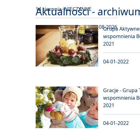
Aktualności - archiwu
14 sierpnia- NIECZYNNE
03-08-2026
Grupa Aktywne 
wspomnienia B
2021
04-01-2022
Gracje - Grupa 
wspomnienia B
2021
04-01-2022