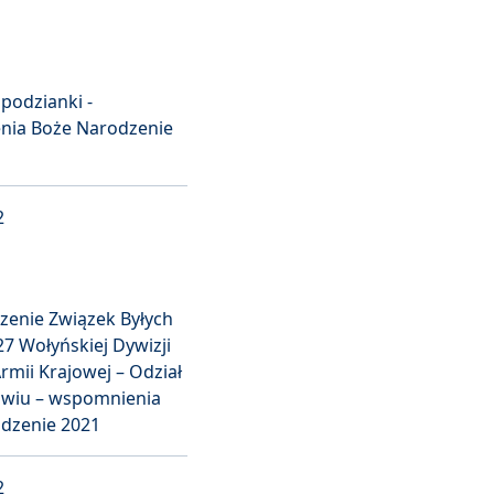
podzianki -
nia Boże Narodzenie
2
zenie Związek Byłych
27 Wołyńskiej Dywizji
rmii Krajowej – Odział
wiu – wspomnienia
dzenie 2021
2