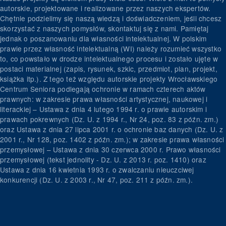
autorskie, projektowane i realizowane przez naszych ekspertów.
Chętnie podzielimy się naszą wiedzą i doświadczeniem, jeśli chcesz
skorzystać z naszych pomysłów, skontaktuj się z nami. Pamiętaj
jednak o poszanowaniu dla własności intelektualnej. W polskim
prawie przez własność intelektualną (WI) należy rozumieć wszystko
to, co powstało w drodze intelektualnego procesu i zostało ujęte w
postaci materialnej (zapis, rysunek, szkic, przedmiot, plan, projekt,
książka itp.). Z tego też względu autorskie projekty Wrocławskiego
Centrum Seniora podlegają ochronie w ramach czterech aktów
prawnych: w zakresie prawa własności artystycznej, naukowej i
literackiej – Ustawa z dnia 4 lutego 1994 r. o prawie autorskim i
prawach pokrewnych (Dz. U. z 1994 r., Nr 24, poz. 83 z późn. zm.)
oraz Ustawa z dnia 27 lipca 2001 r. o ochronie baz danych (Dz. U. z
2001 r., Nr 128, poz. 1402 z późn. zm.); w zakresie prawa własności
przemysłowej – Ustawa z dnia 30 czerwca 2000 r. Prawo własności
przemysłowej (tekst jednolity - Dz. U. z 2013 r. poz. 1410) oraz
Ustawa z dnia 16 kwietnia 1993 r. o zwalczaniu nieuczciwej
konkurencji (Dz. U. z 2003 r., Nr 47, poz. 211 z późn. zm.).