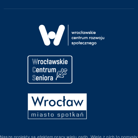
Nasze projekty są efektem pracy wielu osób. Wiele z nich to pomysły