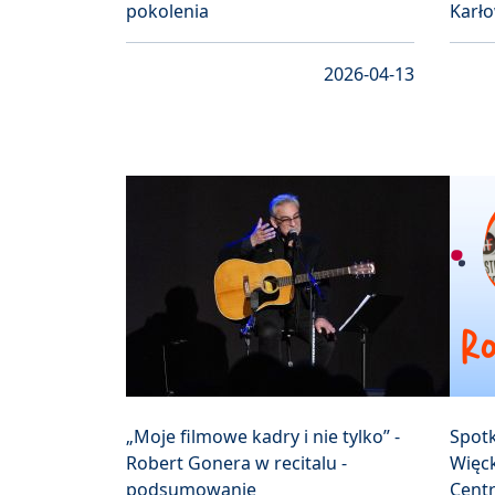
pokolenia
Karł
2026-04-13
„Moje filmowe kadry i nie tylko” -
Spot
Robert Gonera w recitalu -
Więc
podsumowanie
Cent