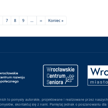
Następna strona
Ostatnia strona
7
8
9
…
››
Koniec »
nich to pomysły autorskie, projektowane i realizowane przez naszych
omysłów, skontaktuj się z nami. Pamiętaj jednak o poszanowaniu dla 