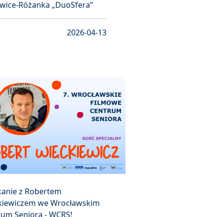
owice-Różanka „DuoSfera”
2026-04-13
kanie z Robertem
kiewiczem we Wrocławskim
rum Seniora - WCRS!