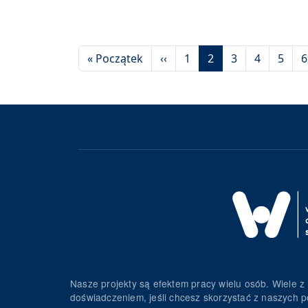
Stronicowanie
Pierwsza strona
Poprzednia strona
« Początek
‹‹
1
2
3
4
5
6
Nasze projekty są efektem pracy wielu osób. Wiele z 
doświadczeniem, jeśli chcesz skorzystać z naszych p