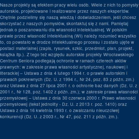
Nasze projekty są efektem pracy wielu osób. Wiele z nich to pomysły
autorskie, projektowane i realizowane przez naszych ekspertów.
Chętnie podzielimy się naszą wiedzą i doświadczeniem, jeśli chcesz
skorzystać z naszych pomysłów, skontaktuj się z nami. Pamiętaj
jednak o poszanowaniu dla własności intelektualnej. W polskim
prawie przez własność intelektualną (WI) należy rozumieć wszystko
to, co powstało w drodze intelektualnego procesu i zostało ujęte w
postaci materialnej (zapis, rysunek, szkic, przedmiot, plan, projekt,
książka itp.). Z tego też względu autorskie projekty Wrocławskiego
Centrum Seniora podlegają ochronie w ramach czterech aktów
prawnych: w zakresie prawa własności artystycznej, naukowej i
literackiej – Ustawa z dnia 4 lutego 1994 r. o prawie autorskim i
prawach pokrewnych (Dz. U. z 1994 r., Nr 24, poz. 83 z późn. zm.)
oraz Ustawa z dnia 27 lipca 2001 r. o ochronie baz danych (Dz. U. z
2001 r., Nr 128, poz. 1402 z późn. zm.); w zakresie prawa własności
przemysłowej – Ustawa z dnia 30 czerwca 2000 r. Prawo własności
przemysłowej (tekst jednolity - Dz. U. z 2013 r. poz. 1410) oraz
Ustawa z dnia 16 kwietnia 1993 r. o zwalczaniu nieuczciwej
konkurencji (Dz. U. z 2003 r., Nr 47, poz. 211 z późn. zm.).