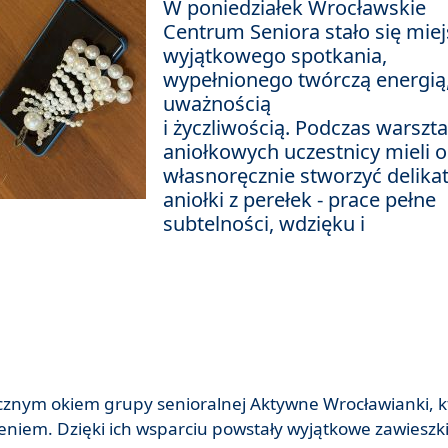
W poniedziałek Wrocławskie
Centrum Seniora stało się mie
wyjątkowego spotkania,
wypełnionego twórczą energią
uważnością
i życzliwością. Podczas warszt
aniołkowych uczestnicy mieli o
własnoręcznie stworzyć delika
aniołki z perełek - prace pełne
subtelności, wdzięku i
cznym okiem grupy senioralnej Aktywne Wrocławianki, k
zeniem. Dzięki ich wsparciu powstały wyjątkowe zawieszki