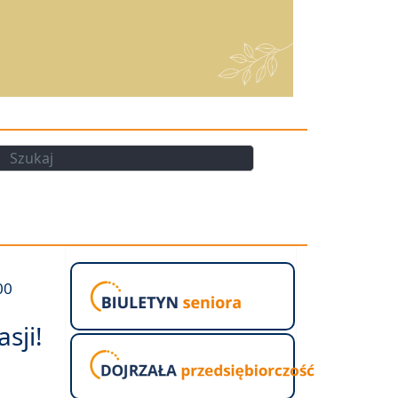
kaj
Szukaj
00
asji!