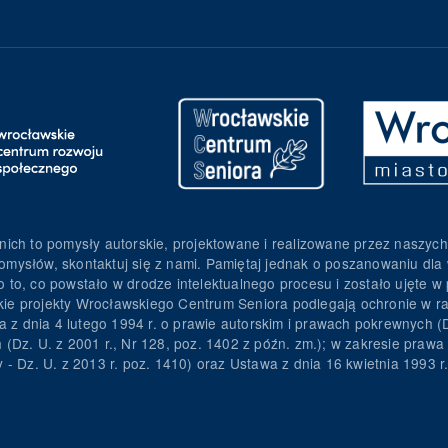
nich to pomysły autorskie, projektowane i realizowane przez naszych
omysłów, skontaktuj się z nami. Pamiętaj jednak o poszanowaniu dla 
to, co powstało w drodze intelektualnego procesu i zostało ujęte w p
torskie projekty Wrocławskiego Centrum Seniora podlegają ochronie w
wa z dnia 4 lutego 1994 r. o prawie autorskim i prawach pokrewnych (D
h (Dz. U. z 2001 r., Nr 128, poz. 1402 z późn. zm.); w zakresie pra
y - Dz. U. z 2013 r. poz. 1410) oraz Ustawa z dnia 16 kwietnia 1993 r