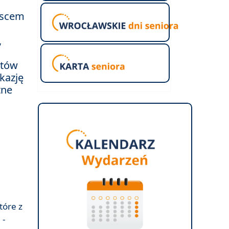
jscem
,
atów
kazję
tne
tóre z
 -