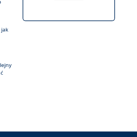
b
 jak
lejny
ać