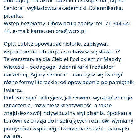
andragog, redaktor naczelna czasopisma „Agora
Seniora”, wykładowca akademicki. Dziennikarka,
pisarka.
Wstęp bezpłatny. Obowiązują zapisy: tel. 71 344 44
44, e-mail: karta.seniora@wcrs.pl
Opis: Lubisz opowiadać historie, zapisywać
wspomnienia lub po prostu bawisz się słowem?
Te warsztaty są dla Ciebie! Pod okiem dr Magdy
Wieteski – pedagoga, dziennikarki i redaktor
naczelnej „Agory Seniora" – nauczysz się tworzyć
różne formy literackie: od opowiadania po pamiętnik
i wiersz.
Podczas zajęć odkryjesz, jak słowem wyrażać emocje
i znaczenia, rozwiniesz kreatywność, a także
znajdziesz swój indywidualny styl pisania. Spotkania
to również okazja do inspirujących rozmów, wymiany
pomysłów i wspólnego tworzenia książki – pamiątki
na lata.