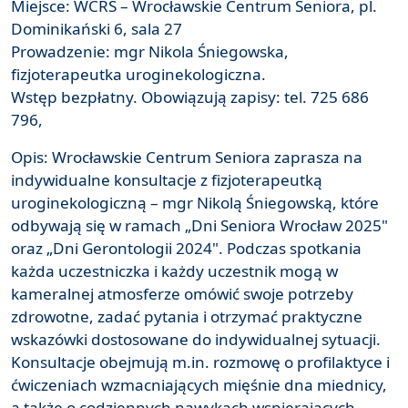
Miejsce: WCRS – Wrocławskie Centrum Seniora, pl.
Dominikański 6, sala 27
Prowadzenie: mgr Nikola Śniegowska,
fizjoterapeutka uroginekologiczna.
Wstęp bezpłatny. Obowiązują zapisy: tel. 725 686
796,
Opis: Wrocławskie Centrum Seniora zaprasza na
indywidualne konsultacje z fizjoterapeutką
uroginekologiczną – mgr Nikolą Śniegowską, które
odbywają się w ramach „Dni Seniora Wrocław 2025"
oraz „Dni Gerontologii 2024". Podczas spotkania
każda uczestniczka i każdy uczestnik mogą w
kameralnej atmosferze omówić swoje potrzeby
zdrowotne, zadać pytania i otrzymać praktyczne
wskazówki dostosowane do indywidualnej sytuacji.
Konsultacje obejmują m.in. rozmowę o profilaktyce i
ćwiczeniach wzmacniających mięśnie dna miednicy,
a także o codziennych nawykach wspierających