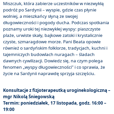
Miszczuk, która zabierze uczestników w niezwykłą
podróż po Sardynii – wyspie, gdzie czas płynie
wolniej, a mieszkańcy słyną ze swojej
długowieczności i pogody ducha. Podczas spotkania
poznamy uroki tej niezwykłej wyspy: piaszczyste
plaże, urwiste skały, bajkowe zatoki i krystalicznie
czyste, szmaragdowe morze. Pani Beata opowie
również o sardyńskim folklorze, tradycjach, kuchni i
tajemniczych budowlach nuragach – śladach
dawnych cywilizacji. Dowiedz się, na czym polega
fenomen „wyspy długowieczności" i co sprawia, że
życie na Sardynii naprawdę sprzyja szczęściu.
Konsultacje z fizjoterapeutką uroginekologiczną –
mgr Nikolą Śniegowską
Termin: poniedziałek, 17 listopada, godz. 16:00 –
19:00