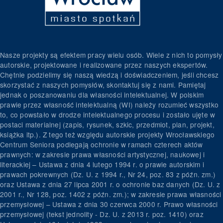
Nasze projekty są efektem pracy wielu osób. Wiele z nich to pomysły
autorskie, projektowane i realizowane przez naszych ekspertów.
Chętnie podzielimy się naszą wiedzą i doświadczeniem, jeśli chcesz
skorzystać z naszych pomysłów, skontaktuj się z nami. Pamiętaj
jednak o poszanowaniu dla własności intelektualnej. W polskim
prawie przez własność intelektualną (WI) należy rozumieć wszystko
to, co powstało w drodze intelektualnego procesu i zostało ujęte w
postaci materialnej (zapis, rysunek, szkic, przedmiot, plan, projekt,
książka itp.). Z tego też względu autorskie projekty Wrocławskiego
Centrum Seniora podlegają ochronie w ramach czterech aktów
prawnych: w zakresie prawa własności artystycznej, naukowej i
literackiej – Ustawa z dnia 4 lutego 1994 r. o prawie autorskim i
prawach pokrewnych (Dz. U. z 1994 r., Nr 24, poz. 83 z późn. zm.)
oraz Ustawa z dnia 27 lipca 2001 r. o ochronie baz danych (Dz. U. z
2001 r., Nr 128, poz. 1402 z późn. zm.); w zakresie prawa własności
przemysłowej – Ustawa z dnia 30 czerwca 2000 r. Prawo własności
przemysłowej (tekst jednolity - Dz. U. z 2013 r. poz. 1410) oraz