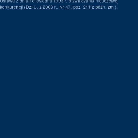
Ustawa z dnia 16 kwietnia 1993 r. o zwalczaniu nieuczciwej
konkurencji (Dz. U. z 2003 r., Nr 47, poz. 211 z późn. zm.).