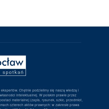
 ekspertów. Chętnie podzielimy się naszą wiedzą i
własności intelektualnej. W polskim prawie przez
ostaci materialnej (zapis, rysunek, szkic, przedmiot,
 ramach czterech aktów prawnych: w zakresie prawa