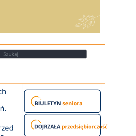
kaj
Szukaj
ch
ń.
rzed