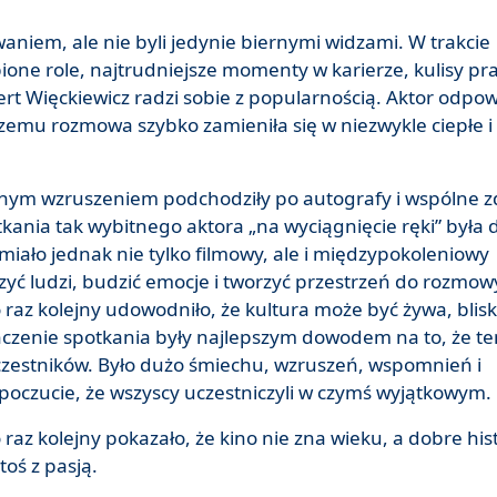
aniem, ale nie byli jedynie biernymi widzami. W trakcie
bione role, najtrudniejsze momenty w karierze, kulisy pra
ert Więckiewicz radzi sobie z popularnością. Aktor odpo
 czemu rozmowa szybko zamieniła się w niezwykle ciepłe i
źnym wzruszeniem podchodziły po autografy i wspólne zd
kania tak wybitnego aktora „na wyciągnięcie ręki” była 
ało jednak nie tylko filmowy, ale i międzypokoleniowy
czyć ludzi, budzić emocje i tworzyć przestrzeń do rozmow
az kolejny udowodniło, że kultura może być żywa, blisk
ńczenie spotkania były najlepszym dowodem na to, że te
czestników. Było dużo śmiechu, wzruszeń, wspomnień i
poczucie, że wszyscy uczestniczyli w czymś wyjątkowym.
az kolejny pokazało, że kino nie zna wieku, a dobre his
toś z pasją.