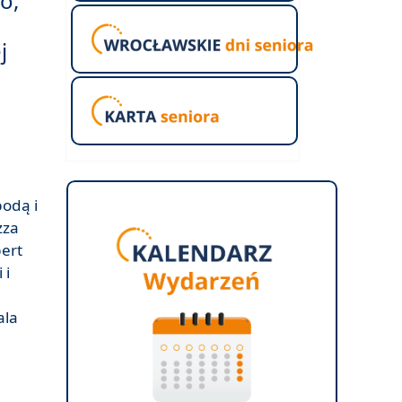
o,
j
bodą i
zza
bert
 i
ala