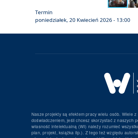
Termin
poniedziałek, 20 Kwiecień 2026 - 13:00
Nasze projekty są efektem pracy wielu osób. Wiele z 
doświadczeniem, jeśli chcesz skorzystać z naszych p
własność intelektualną (WI) należy rozumieć wszystko 
plan, projekt, książka itp.). Z tego też względu au