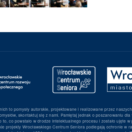
nich to pomysły autorskie, projektowane i realizowane przez naszych
omysłów, skontaktuj się z nami. Pamiętaj jednak o poszanowaniu dla 
to, co powstało w drodze intelektualnego procesu i zostało ujęte w p
torskie projekty Wrocławskiego Centrum Seniora podlegają ochronie w