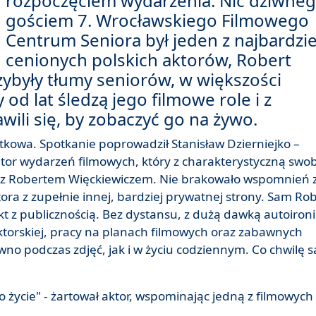
rozpoczęciem wydarzenia. Nic dziwneg
gościem 7. Wrocławskiego Filmowego
Centrum Seniora był jeden z najbardzie
cenionych polskich aktorów, Robert
zybyły tłumy seniorów, w większości
od lat śledzą jego filmowe role i z
li się, by zobaczyć go na żywo.
kowa. Spotkanie poprowadził Stanisław Dzierniejko –
izator wydarzeń filmowych, który z charakterystyczną swo
 z Robertem Więckiewiczem. Nie brakowało wspomnień 
ktora z zupełnie innej, bardziej prywatnej strony. Sam Ro
t z publicznością. Bez dystansu, z dużą dawką autoironii
ktorskiej, pracy na planach filmowych oraz zabawnych
wno podczas zdjęć, jak i w życiu codziennym. Co chwilę s
 życie" - żartował aktor, wspominając jedną z filmowych