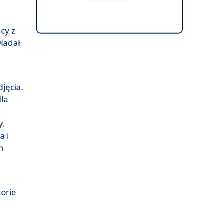
cy z
wiadał
jęcia.
dla
y.
a i
n
torie