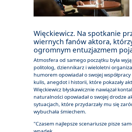
Więckiewicz. Na spotkanie pr
wiernych fanów aktora, którzy 
ogromnym entuzjazmem pojawi
Atmosfera od samego początku była wyjąt
politolog, dziennikarz i wieloletni organ
humorem opowiadał o swojej współpracy
kulis, anegdot i historii, które pokazały a
Więckiewicz błyskawicznie nawiązał kontak
naturalności opowiadał o swojej drodze a
sytuacjach, które przydarzały mu się zaró
wybuchała śmiechem.
"Czasem najlepsze scenariusze pisze samo
wpadek.