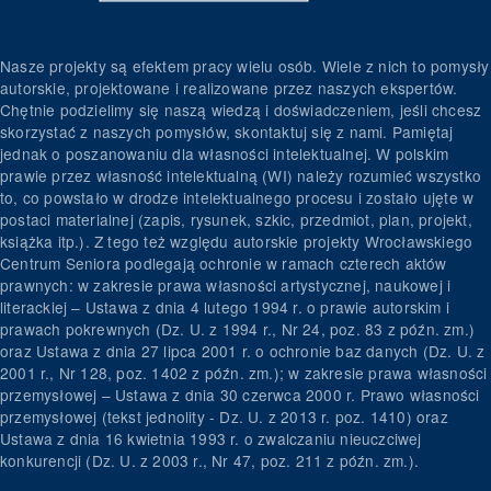
Nasze projekty są efektem pracy wielu osób. Wiele z nich to pomysły
autorskie, projektowane i realizowane przez naszych ekspertów.
Chętnie podzielimy się naszą wiedzą i doświadczeniem, jeśli chcesz
skorzystać z naszych pomysłów, skontaktuj się z nami. Pamiętaj
jednak o poszanowaniu dla własności intelektualnej. W polskim
prawie przez własność intelektualną (WI) należy rozumieć wszystko
to, co powstało w drodze intelektualnego procesu i zostało ujęte w
postaci materialnej (zapis, rysunek, szkic, przedmiot, plan, projekt,
książka itp.). Z tego też względu autorskie projekty Wrocławskiego
Centrum Seniora podlegają ochronie w ramach czterech aktów
prawnych: w zakresie prawa własności artystycznej, naukowej i
literackiej – Ustawa z dnia 4 lutego 1994 r. o prawie autorskim i
prawach pokrewnych (Dz. U. z 1994 r., Nr 24, poz. 83 z późn. zm.)
oraz Ustawa z dnia 27 lipca 2001 r. o ochronie baz danych (Dz. U. z
2001 r., Nr 128, poz. 1402 z późn. zm.); w zakresie prawa własności
przemysłowej – Ustawa z dnia 30 czerwca 2000 r. Prawo własności
przemysłowej (tekst jednolity - Dz. U. z 2013 r. poz. 1410) oraz
Ustawa z dnia 16 kwietnia 1993 r. o zwalczaniu nieuczciwej
konkurencji (Dz. U. z 2003 r., Nr 47, poz. 211 z późn. zm.).