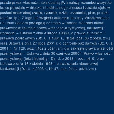
prawie przez własność intelektualną (WI) należy rozumieć wszystko
to, co powstało w drodze intelektualnego procesu i zostało ujęte w
postaci materialnej (zapis, rysunek, szkic, przedmiot, plan, projekt,
książka itp.). Z tego też względu autorskie projekty Wrocławskiego
Centrum Seniora podlegają ochronie w ramach czterech aktów
prawnych: w zakresie prawa własności artystycznej, naukowej i
literackiej – Ustawa z dnia 4 lutego 1994 r. o prawie autorskim i
prawach pokrewnych (Dz. U. z 1994 r., Nr 24, poz. 83 z późn. zm.)
oraz Ustawa z dnia 27 lipca 2001 r. o ochronie baz danych (Dz. U. z
2001 r., Nr 128, poz. 1402 z późn. zm.); w zakresie prawa własności
przemysłowej – Ustawa z dnia 30 czerwca 2000 r. Prawo własności
przemysłowej (tekst jednolity - Dz. U. z 2013 r. poz. 1410) oraz
Ustawa z dnia 16 kwietnia 1993 r. o zwalczaniu nieuczciwej
konkurencji (Dz. U. z 2003 r., Nr 47, poz. 211 z późn. zm.).