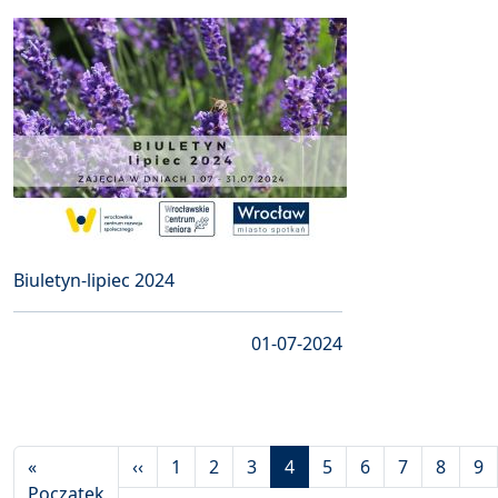
Biuletyn-lipiec 2024
01-07-2024
Stronicowanie
Poprzednia strona
«
‹‹
1
2
3
4
5
6
7
8
9
Pierwsza strona
Początek