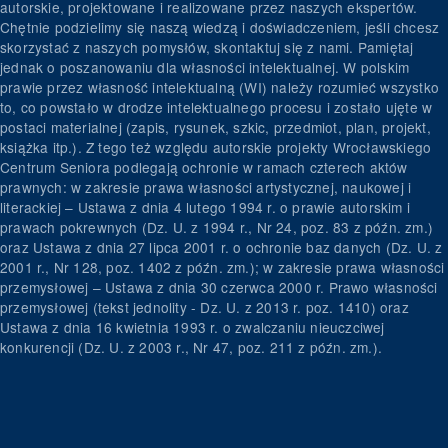
autorskie, projektowane i realizowane przez naszych ekspertów.
Chętnie podzielimy się naszą wiedzą i doświadczeniem, jeśli chcesz
skorzystać z naszych pomysłów, skontaktuj się z nami. Pamiętaj
jednak o poszanowaniu dla własności intelektualnej. W polskim
prawie przez własność intelektualną (WI) należy rozumieć wszystko
to, co powstało w drodze intelektualnego procesu i zostało ujęte w
postaci materialnej (zapis, rysunek, szkic, przedmiot, plan, projekt,
książka itp.). Z tego też względu autorskie projekty Wrocławskiego
Centrum Seniora podlegają ochronie w ramach czterech aktów
prawnych: w zakresie prawa własności artystycznej, naukowej i
literackiej – Ustawa z dnia 4 lutego 1994 r. o prawie autorskim i
prawach pokrewnych (Dz. U. z 1994 r., Nr 24, poz. 83 z późn. zm.)
oraz Ustawa z dnia 27 lipca 2001 r. o ochronie baz danych (Dz. U. z
2001 r., Nr 128, poz. 1402 z późn. zm.); w zakresie prawa własności
przemysłowej – Ustawa z dnia 30 czerwca 2000 r. Prawo własności
przemysłowej (tekst jednolity - Dz. U. z 2013 r. poz. 1410) oraz
Ustawa z dnia 16 kwietnia 1993 r. o zwalczaniu nieuczciwej
konkurencji (Dz. U. z 2003 r., Nr 47, poz. 211 z późn. zm.).