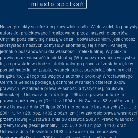
Nasze projekty są efektem pracy wielu osób. Wiele z nich to pomysły
autorskie, projektowane i realizowane przez naszych ekspertów.
Chętnie podzielimy się naszą wiedzą i doświadczeniem, jeśli chcesz
skorzystać z naszych pomysłów, skontaktuj się z nami. Pamiętaj
jednak o poszanowaniu dla własności intelektualnej. W polskim
prawie przez własność intelektualną (WI) należy rozumieć wszystko
to, co powstało w drodze intelektualnego procesu i zostało ujęte w
postaci materialnej (zapis, rysunek, szkic, przedmiot, plan, projekt,
książka itp.). Z tego też względu autorskie projekty Wrocławskiego
Centrum Seniora podlegają ochronie w ramach czterech aktów
prawnych: w zakresie prawa własności artystycznej, naukowej i
literackiej – Ustawa z dnia 4 lutego 1994 r. o prawie autorskim i
prawach pokrewnych (Dz. U. z 1994 r., Nr 24, poz. 83 z późn. zm.)
oraz Ustawa z dnia 27 lipca 2001 r. o ochronie baz danych (Dz. U. z
2001 r., Nr 128, poz. 1402 z późn. zm.); w zakresie prawa własności
przemysłowej – Ustawa z dnia 30 czerwca 2000 r. Prawo własności
przemysłowej (tekst jednolity - Dz. U. z 2013 r. poz. 1410) oraz
Ustawa z dnia 16 kwietnia 1993 r. o zwalczaniu nieuczciwej
konkurencji (Dz. U. z 2003 r., Nr 47, poz. 211 z późn. zm.).