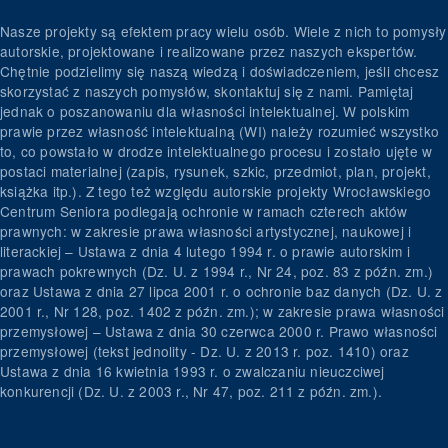
Nasze projekty są efektem pracy wielu osób. Wiele z nich to pomysły
autorskie, projektowane i realizowane przez naszych ekspertów.
Chętnie podzielimy się naszą wiedzą i doświadczeniem, jeśli chcesz
skorzystać z naszych pomysłów, skontaktuj się z nami. Pamiętaj
jednak o poszanowaniu dla własności intelektualnej. W polskim
prawie przez własność intelektualną (WI) należy rozumieć wszystko
to, co powstało w drodze intelektualnego procesu i zostało ujęte w
postaci materialnej (zapis, rysunek, szkic, przedmiot, plan, projekt,
książka itp.). Z tego też względu autorskie projekty Wrocławskiego
Centrum Seniora podlegają ochronie w ramach czterech aktów
prawnych: w zakresie prawa własności artystycznej, naukowej i
literackiej – Ustawa z dnia 4 lutego 1994 r. o prawie autorskim i
prawach pokrewnych (Dz. U. z 1994 r., Nr 24, poz. 83 z późn. zm.)
oraz Ustawa z dnia 27 lipca 2001 r. o ochronie baz danych (Dz. U. z
2001 r., Nr 128, poz. 1402 z późn. zm.); w zakresie prawa własności
przemysłowej – Ustawa z dnia 30 czerwca 2000 r. Prawo własności
przemysłowej (tekst jednolity - Dz. U. z 2013 r. poz. 1410) oraz
Ustawa z dnia 16 kwietnia 1993 r. o zwalczaniu nieuczciwej
konkurencji (Dz. U. z 2003 r., Nr 47, poz. 211 z późn. zm.).