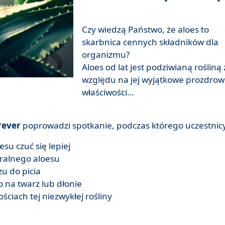
Czy wiedzą Państwo, że aloes to
skarbnica cennych składników dla
organizmu?
Aloes od lat jest podziwianą rośliną 
względu na jej wyjątkowe prozdro
właściwości…
rever
poprowadzi spotkanie, podczas którego uczestnic
esu czuć się lepiej
uralnego aloesu
u do picia
 na twarz lub dłonie
ciach tej niezwykłej rośliny