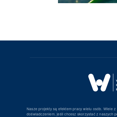
Nasze projekty są efektem pracy wielu osób. Wiele z 
doświadczeniem, jeśli chcesz skorzystać z naszych p