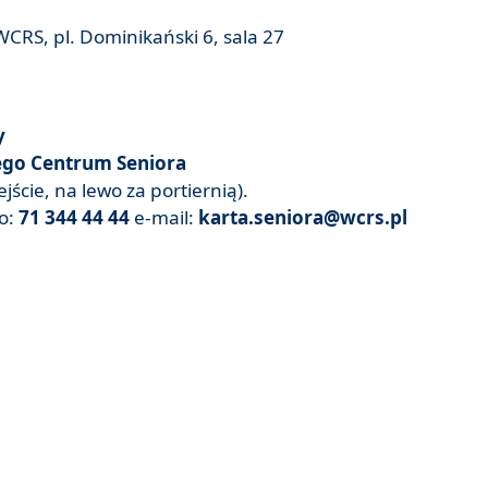
CRS, pl. Dominikański 6, sala 27
y
go Centrum Seniora
jście, na lewo za portiernią).
wo:
71 344 44 44
e-mail:
karta.seniora@wcrs.pl