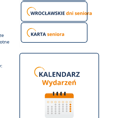
ze
wotne
y: