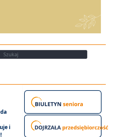
kaj
Szukaj
,
oda
je i
!