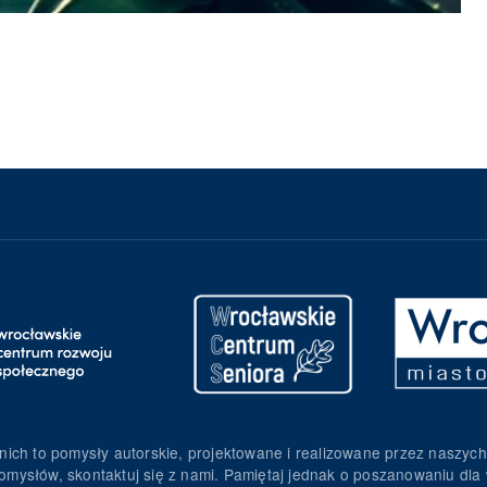
nich to pomysły autorskie, projektowane i realizowane przez naszych
omysłów, skontaktuj się z nami. Pamiętaj jednak o poszanowaniu dla 