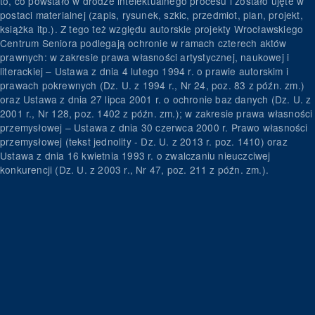
to, co powstało w drodze intelektualnego procesu i zostało ujęte w
postaci materialnej (zapis, rysunek, szkic, przedmiot, plan, projekt,
książka itp.). Z tego też względu autorskie projekty Wrocławskiego
Centrum Seniora podlegają ochronie w ramach czterech aktów
prawnych: w zakresie prawa własności artystycznej, naukowej i
literackiej – Ustawa z dnia 4 lutego 1994 r. o prawie autorskim i
prawach pokrewnych (Dz. U. z 1994 r., Nr 24, poz. 83 z późn. zm.)
oraz Ustawa z dnia 27 lipca 2001 r. o ochronie baz danych (Dz. U. z
2001 r., Nr 128, poz. 1402 z późn. zm.); w zakresie prawa własności
przemysłowej – Ustawa z dnia 30 czerwca 2000 r. Prawo własności
przemysłowej (tekst jednolity - Dz. U. z 2013 r. poz. 1410) oraz
Ustawa z dnia 16 kwietnia 1993 r. o zwalczaniu nieuczciwej
konkurencji (Dz. U. z 2003 r., Nr 47, poz. 211 z późn. zm.).