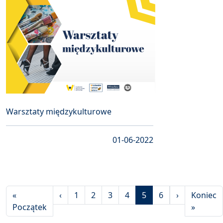
Warsztaty międzykulturowe
01-06-2022
Stronicowanie
Poprzednia strona
Następna s
«
‹
1
2
3
4
5
6
›
Koniec
Pierwsza strona
Ostatni
Początek
»