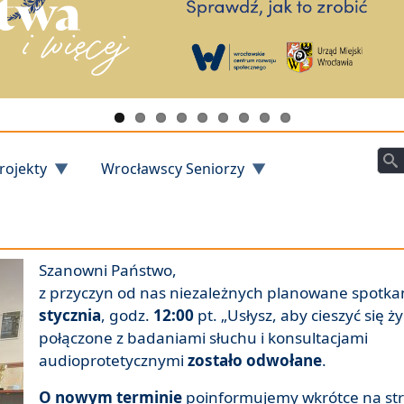
Szu
rojekty
Wrocławscy Seniorzy
Szanowni Państwo,
z przyczyn od nas niezależnych planowane spotka
stycznia
, godz.
12:00
pt. „Usłysz, aby cieszyć się ż
połączone z badaniami słuchu i konsultacjami
audioprotetycznymi
zostało odwołane
.
O nowym terminie
poinformujemy wkrótce na st