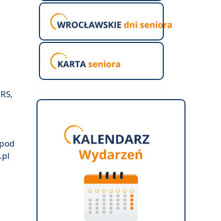
RS,
pod
.pl