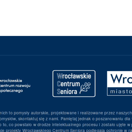
nich to pomysły autorskie, projektowane i realizowane przez naszych
omysłów, skontaktuj się z nami. Pamiętaj jednak o poszanowaniu dla 
to, co powstało w drodze intelektualnego procesu i zostało ujęte w p
torskie projekty Wrocławskiego Centrum Seniora podlegają ochronie w