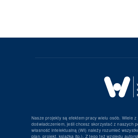
Nasze projekty są efektem pracy wielu osób. Wiele z 
doświadczeniem, jeśli chcesz skorzystać z naszych p
własność intelektualną (WI) należy rozumieć wszystko 
plan, projekt, książka itp.). Z tego też względu au