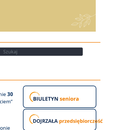
kaj
Szukaj
nie
30
yciem”
ronie