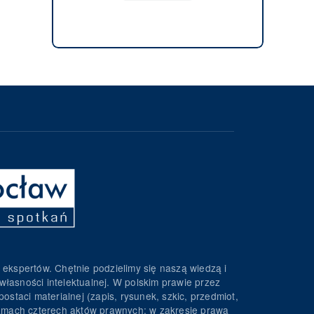
 ekspertów. Chętnie podzielimy się naszą wiedzą i
własności intelektualnej. W polskim prawie przez
ostaci materialnej (zapis, rysunek, szkic, przedmiot,
 ramach czterech aktów prawnych: w zakresie prawa