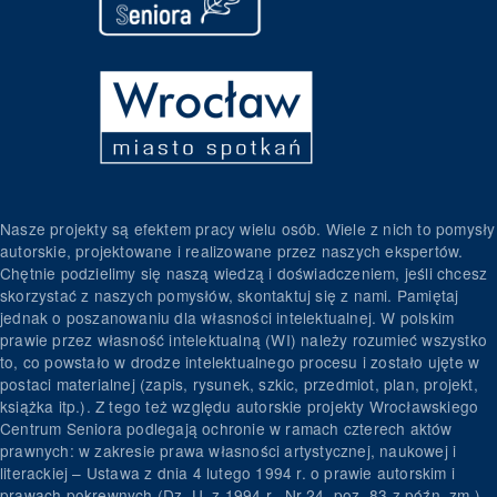
Nasze projekty są efektem pracy wielu osób. Wiele z nich to pomysły
autorskie, projektowane i realizowane przez naszych ekspertów.
Chętnie podzielimy się naszą wiedzą i doświadczeniem, jeśli chcesz
skorzystać z naszych pomysłów, skontaktuj się z nami. Pamiętaj
jednak o poszanowaniu dla własności intelektualnej. W polskim
prawie przez własność intelektualną (WI) należy rozumieć wszystko
to, co powstało w drodze intelektualnego procesu i zostało ujęte w
postaci materialnej (zapis, rysunek, szkic, przedmiot, plan, projekt,
książka itp.). Z tego też względu autorskie projekty Wrocławskiego
Centrum Seniora podlegają ochronie w ramach czterech aktów
prawnych: w zakresie prawa własności artystycznej, naukowej i
literackiej – Ustawa z dnia 4 lutego 1994 r. o prawie autorskim i
prawach pokrewnych (Dz. U. z 1994 r., Nr 24, poz. 83 z późn. zm.)