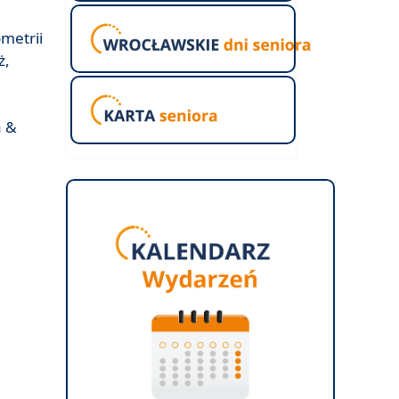
metrii
ż,
a &