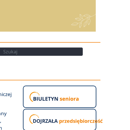
kaj
Szukaj
iczej
any
,
m