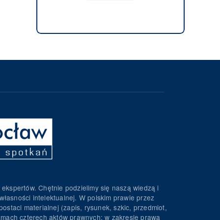
 ekspertów. Chętnie podzielimy się naszą wiedzą i
własności intelektualnej. W polskim prawie przez
ostaci materialnej (zapis, rysunek, szkic, przedmiot,
 ramach czterech aktów prawnych: w zakresie prawa