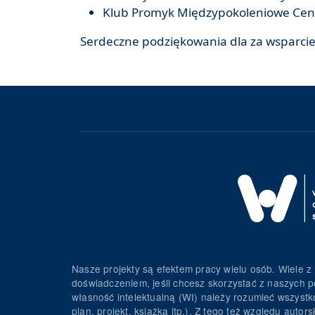
Klub Promyk Międzypokoleniowe Cen
Serdeczne podziękowania dla za wsparcie 
Nasze projekty są efektem pracy wielu osób. Wiele z 
doświadczeniem, jeśli chcesz skorzystać z naszych p
własność intelektualną (WI) należy rozumieć wszystko 
plan, projekt, książka itp.). Z tego też względu au