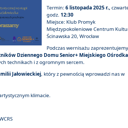
Termin:
6 listopada 2025 r.,
czwart
godz.
12:30
Miejsce: Klub Promyk
Międzypokoleniowe Centrum Kultury
Ścinawska 20, Wrocław
Podczas wernisażu zaprezentujem
tników Dziennego Domu Senior+ Miejskiego Ośrodka
ych technikach i z ogromnym sercem.
ilii Jałowieckiej
, który z pewnością wprowadzi nas w
artystycznym klimacie.
 WCRS