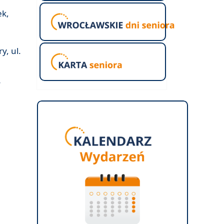
ek,
, ul.
y