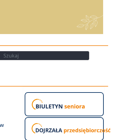
kaj
Szukaj
 w