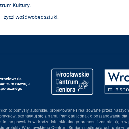
trum Kultury.
i życzliwość wobec sztuki.
nich to pomysły autorskie, projektowane i realizowane przez naszych
omysłów, skontaktuj się z nami. Pamiętaj jednak o poszanowaniu dla 
to, co powstało w drodze intelektualnego procesu i zostało ujęte w p
torskie projekty Wrocławskiego Centrum Seniora podlegają ochronie w