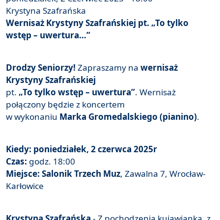
Krystyna Szafrańska
Wernisaż Krystyny Szafrańskiej pt. „To tylko
wstęp – uwertura…”
Drodzy Seniorzy!
Zapraszamy na
wernisaż
Krystyny Szafrańskiej
pt.
„To tylko wstęp – uwertura”
. Wernisaż
połączony będzie z koncertem
w wykonaniu
Marka Gromedalskiego (pianino)
.
Kiedy: poniedziałek, 2 czerwca 2025r
Czas:
godz. 18:00
Miejsce:
Salonik Trzech Muz
, Zawalna 7, Wrocław-
Karłowice
Krystyna Szafrańska
- Z pochodzenia kujawianka, z