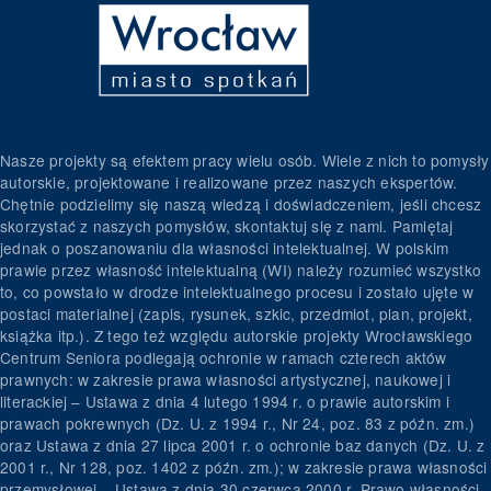
Nasze projekty są efektem pracy wielu osób. Wiele z nich to pomysły
autorskie, projektowane i realizowane przez naszych ekspertów.
Chętnie podzielimy się naszą wiedzą i doświadczeniem, jeśli chcesz
skorzystać z naszych pomysłów, skontaktuj się z nami. Pamiętaj
jednak o poszanowaniu dla własności intelektualnej. W polskim
prawie przez własność intelektualną (WI) należy rozumieć wszystko
to, co powstało w drodze intelektualnego procesu i zostało ujęte w
postaci materialnej (zapis, rysunek, szkic, przedmiot, plan, projekt,
książka itp.). Z tego też względu autorskie projekty Wrocławskiego
Centrum Seniora podlegają ochronie w ramach czterech aktów
prawnych: w zakresie prawa własności artystycznej, naukowej i
literackiej – Ustawa z dnia 4 lutego 1994 r. o prawie autorskim i
prawach pokrewnych (Dz. U. z 1994 r., Nr 24, poz. 83 z późn. zm.)
oraz Ustawa z dnia 27 lipca 2001 r. o ochronie baz danych (Dz. U. z
2001 r., Nr 128, poz. 1402 z późn. zm.); w zakresie prawa własności
przemysłowej – Ustawa z dnia 30 czerwca 2000 r. Prawo własności